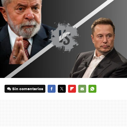
Sin comentarios
FACEBOOK
TWITTER
FLIPBOARD
E-
WHATSAPP
MAIL