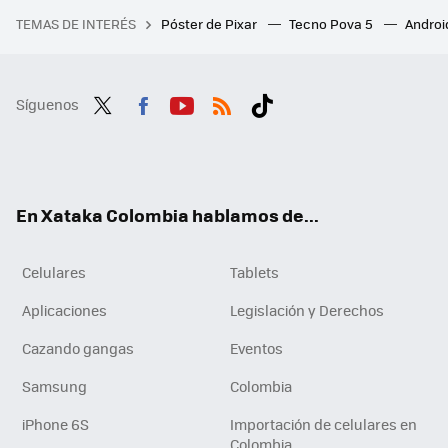
TEMAS DE INTERÉS
Póster de Pixar
Tecno Pova 5
Androi
Síguenos
Twit
Fac
You
RSS
Tikt
ter
ebo
tub
ok
ok
e
En Xataka Colombia hablamos de...
Celulares
Tablets
Aplicaciones
Legislación y Derechos
Cazando gangas
Eventos
Samsung
Colombia
iPhone 6S
Importación de celulares en
Colombia