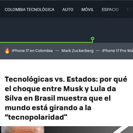
COLOMBIA TECNOLÓGICA
AUTO
MÓVIL
ESPACIO
CI
HOY SE HABLA DE
iPhone 17 en Colombia
Mark Zuckerberg
iPhone 17 Pro M
Tecnológicas vs. Estados: por qué
el choque entre Musk y Lula da
Silva en Brasil muestra que el
mundo está girando a la
“tecnopolaridad"