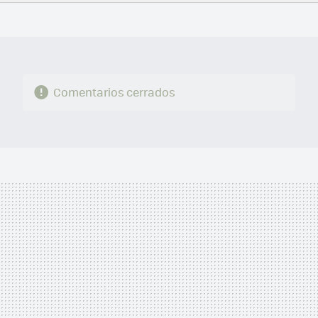
FACEBOOK
TWITTER
FLIPBOARD
E-
WHATSAPP
MAIL
Comentarios cerrados