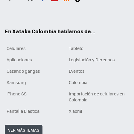
Twit
Fac
You
RSS
Tikt
ter
ebo
tub
ok
ok
e
En Xataka Colombia hablamos de...
Celulares
Tablets
Aplicaciones
Legislación y Derechos
Cazando gangas
Eventos
Samsung
Colombia
iPhone 6S
Importación de celulares en
Colombia
Pantalla Elástica
Xiaomi
VER MÁS TEMAS