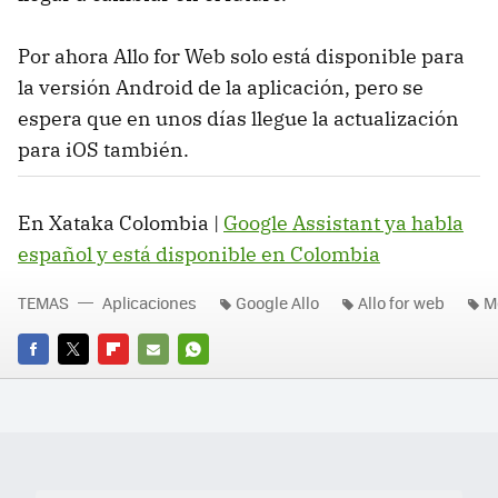
Por ahora Allo for Web solo está disponible para
la versión Android de la aplicación, pero se
espera que en unos días llegue la actualización
para iOS también.
En Xataka Colombia |
Google Assistant ya habla
español y está disponible en Colombia
TEMAS
Aplicaciones
Google Allo
Allo for web
M
FACEBOOK
TWITTER
FLIPBOARD
E-
WHATSAPP
MAIL