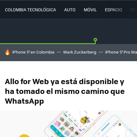
COLOMBIA TECNOLÓGICA
AUTO
MÓVIL
ESPACIO
CI
HOY SE HABLA DE
iPhone 17 en Colombia
Mark Zuckerberg
iPhone 17 Pro M
Allo for Web ya está disponible y
ha tomado el mismo camino que
WhatsApp