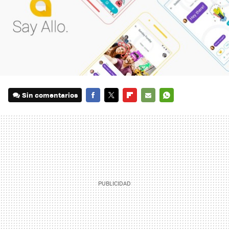
Sin comentarios
FACEBOOK
TWITTER
FLIPBOARD
E-
WHATSAPP
MAIL