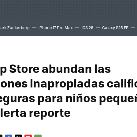
ark Zuckerberg
iPhone 17 Pro Max
iOS 26
Galaxy S25 FE
8K
pp Store abundan las
iones inapropiadas calif
guras para niños peque
lerta reporte