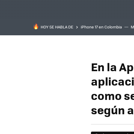
HOY SE HABLA DE
iPhone 17 en Colombia
M
inteligente
IA
TCL C
En la A
aplicac
como se
según a