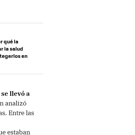
r qué la
r la salud
tegerlos en
,
se llevó a
en analizó
. Entre las
que estaban