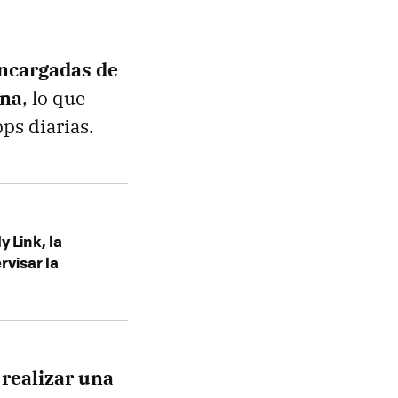
ncargadas de
ana
, lo que
ps diarias.
 Link, la
visar la
realizar una