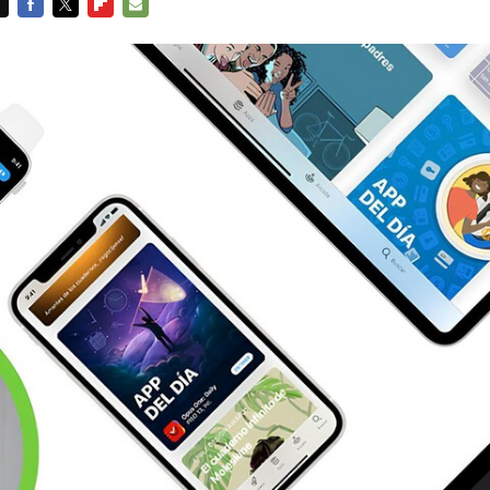
FACEBOOK
TWITTER
FLIPBOARD
E-
MAIL