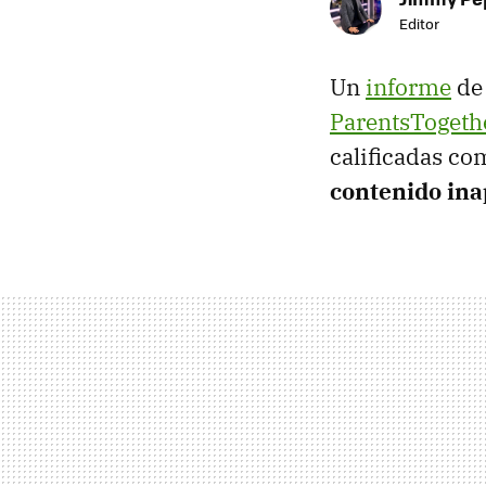
Editor
Un
informe
de 
ParentsTogeth
calificadas co
contenido in