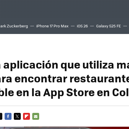
ark Zuckerberg
iPhone 17 Pro Max
iOS 26
Galaxy S25 FE
8K
a aplicación que utiliza 
ara encontrar restaurant
ble en la App Store en C
FACEBOOK
TWITTER
FLIPBOARD
E-