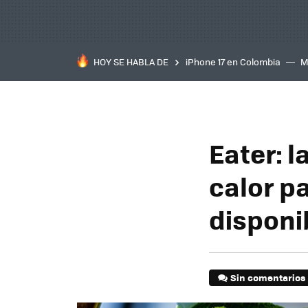
HOY SE HABLA DE
iPhone 17 en Colombia
M
inteligente
IA
TCL C
Eater: l
calor p
disponi
Sin comentarios