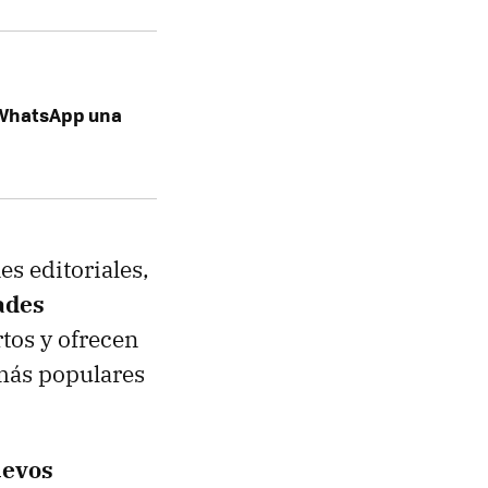
 WhatsApp una
s editoriales,
ades
rtos y ofrecen
 más populares
uevos