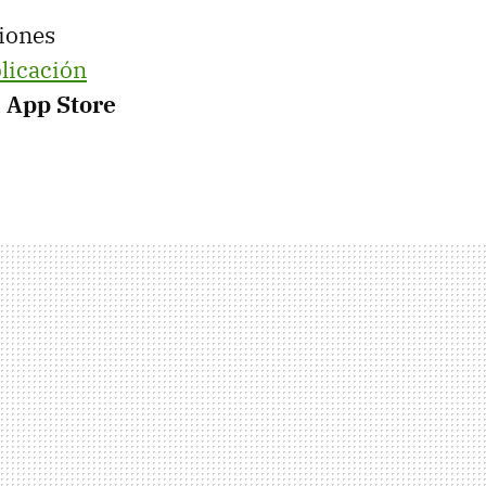
iones
licación
a App Store