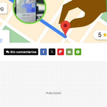
Sin comentarios
FACEBOOK
TWITTER
FLIPBOARD
E-
WHATSAPP
MAIL