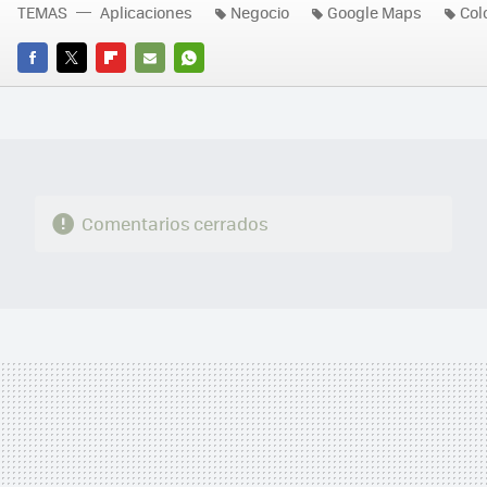
TEMAS
Aplicaciones
Negocio
Google Maps
Col
FACEBOOK
TWITTER
FLIPBOARD
E-
WHATSAPP
MAIL
Comentarios cerrados