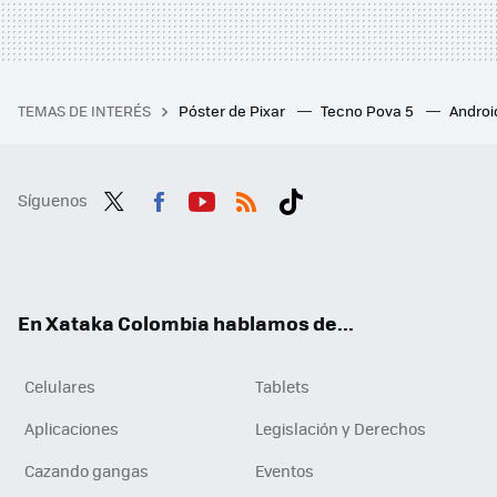
TEMAS DE INTERÉS
Póster de Pixar
Tecno Pova 5
Androi
Síguenos
Twit
Fac
You
RSS
Tikt
ter
ebo
tub
ok
ok
e
En Xataka Colombia hablamos de...
Celulares
Tablets
Aplicaciones
Legislación y Derechos
Cazando gangas
Eventos