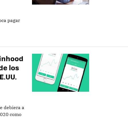
toca pagar
binhood
de los
E.UU.
e debiera a
2020 como