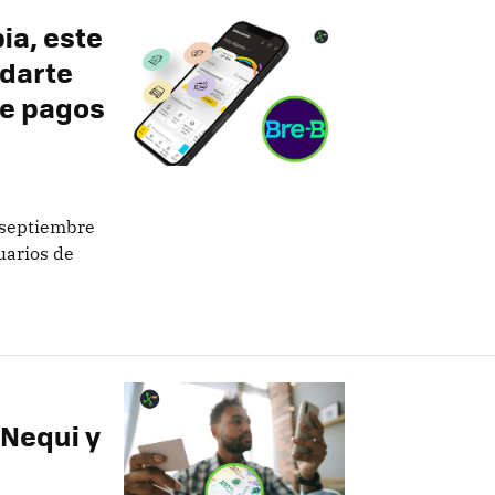
ia, este
edarte
de pagos
 septiembre
uarios de
 Nequi y