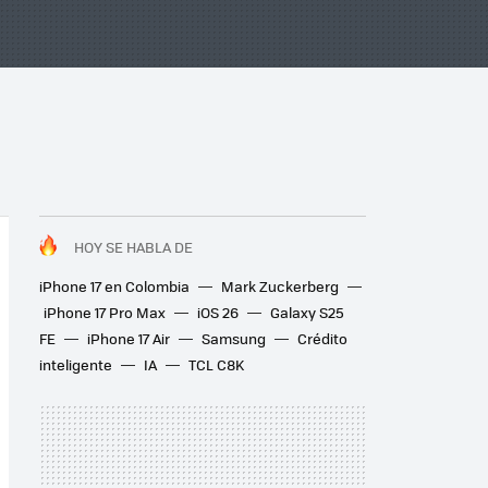
HOY SE HABLA DE
iPhone 17 en Colombia
Mark Zuckerberg
iPhone 17 Pro Max
iOS 26
Galaxy S25
FE
iPhone 17 Air
Samsung
Crédito
inteligente
IA
TCL C8K