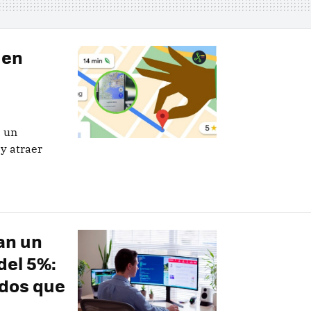
 en
a un
y atraer
an un
del 5%:
ados que