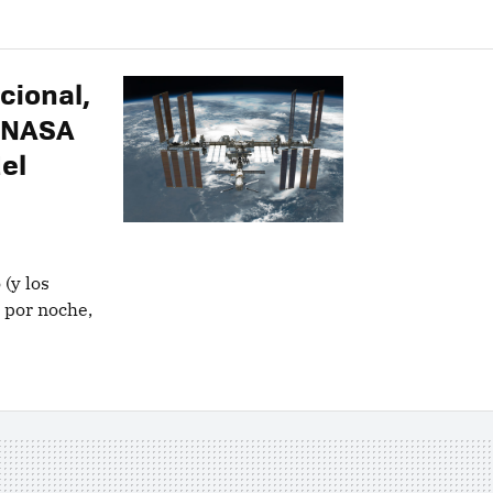
cional,
a NASA
del
(y los
s por noche,