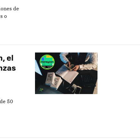
lones de
s o
, el
anzas
 de 50