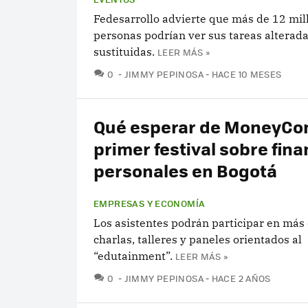
Fedesarrollo advierte que más de 12 mil
personas podrían ver sus tareas alterada
sustituidas.
LEER MÁS »
COMENTARIOS
0
JIMMY PEPINOSA
HACE 10 MESES
Qué esperar de MoneyCon
primer festival sobre fin
personales en Bogotá
EMPRESAS Y ECONOMÍA
Los asistentes podrán participar en más
charlas, talleres y paneles orientados al
“edutainment”.
LEER MÁS »
COMENTARIOS
0
JIMMY PEPINOSA
HACE 2 AÑOS