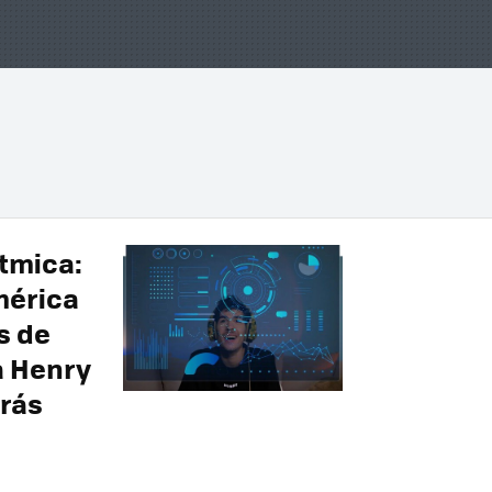
tmica:
mérica
s de
la Henry
drás