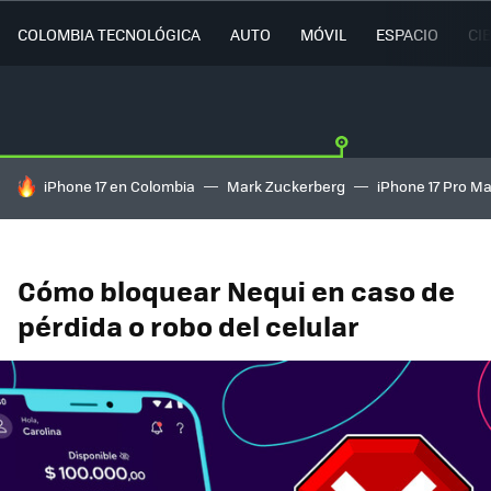
COLOMBIA TECNOLÓGICA
AUTO
MÓVIL
ESPACIO
CI
HOY SE HABLA DE
iPhone 17 en Colombia
Mark Zuckerberg
iPhone 17 Pro M
Cómo bloquear Nequi en caso de
pérdida o robo del celular