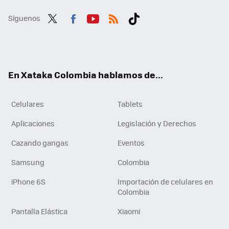
Síguenos
Twit
Fac
You
RSS
Tikt
ter
ebo
tub
ok
ok
e
En Xataka Colombia hablamos de...
Celulares
Tablets
Aplicaciones
Legislación y Derechos
Cazando gangas
Eventos
Samsung
Colombia
iPhone 6S
Importación de celulares en
Colombia
Pantalla Elástica
Xiaomi