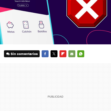
Sin comentarios
FACEBOOK
TWITTER
FLIPBOARD
E-
WHATSAPP
MAIL