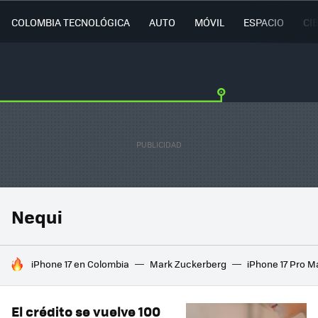
COLOMBIA TECNOLÓGICA
AUTO
MÓVIL
ESPACIO
CI
Nequi
HOY SE HABLA DE
iPhone 17 en Colombia
Mark Zuckerberg
iPhone 17 Pro M
El crédito se vuelve 100