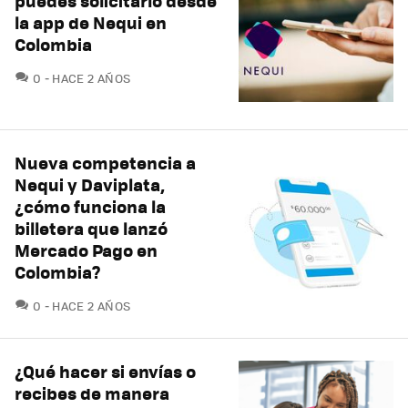
puedes solicitarlo desde
la app de Nequi en
Colombia
COMENTARIOS
0
HACE 2 AÑOS
Nueva competencia a
Nequi y Daviplata,
¿cómo funciona la
billetera que lanzó
Mercado Pago en
Colombia?
COMENTARIOS
0
HACE 2 AÑOS
¿Qué hacer si envías o
recibes de manera