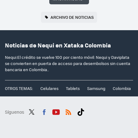
ARCHIVO DE NOTICIAS
Noticias de Nequi en Xataka Colombia
Nequi:El crédito se vuelve 100 por ciento móvil: Nequi y Daviplata
se convierten en puerta de acceso para desembolsos sin cuenta
bancaria en Colombia..
OTROS TEMAS:
Celulares
Tablets
Samsung
Colombia
Síguenos
Twit
Fac
You
RSS
Tikt
ter
ebo
tub
ok