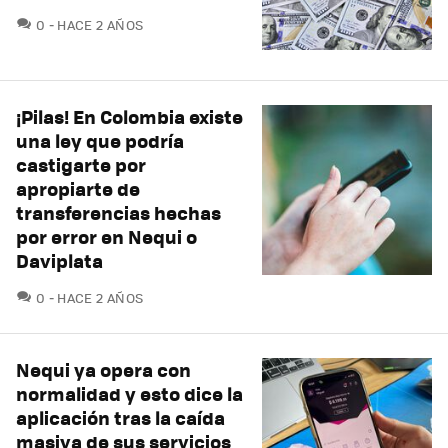
COMENTARIOS
0
HACE 2 AÑOS
¡Pilas! En Colombia existe
una ley que podría
castigarte por
apropiarte de
transferencias hechas
por error en Nequi o
Daviplata
COMENTARIOS
0
HACE 2 AÑOS
Nequi ya opera con
normalidad y esto dice la
aplicación tras la caída
masiva de sus servicios