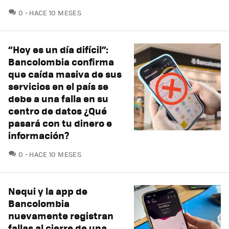
COMENTARIOS
0
HACE 10 MESES
“Hoy es un día difícil”:
Bancolombia confirma
que caída masiva de sus
servicios en el país se
debe a una falla en su
centro de datos ¿Qué
pasará con tu dinero e
información?
COMENTARIOS
0
HACE 10 MESES
Nequi y la app de
Bancolombia
nuevamente registran
fallas al cierre de una