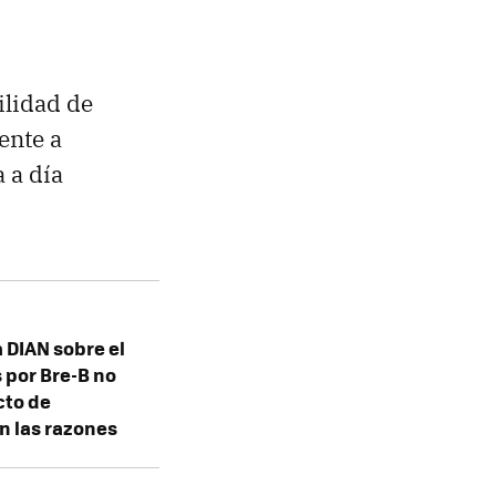
ilidad de
ente a
 a día
a DIAN sobre el
 por Bre-B no
cto de
on las razones