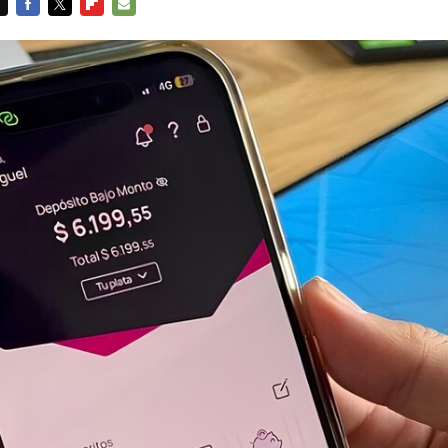
FACEBOOK
TWITTER
FLIPBOARD
E-
MAIL