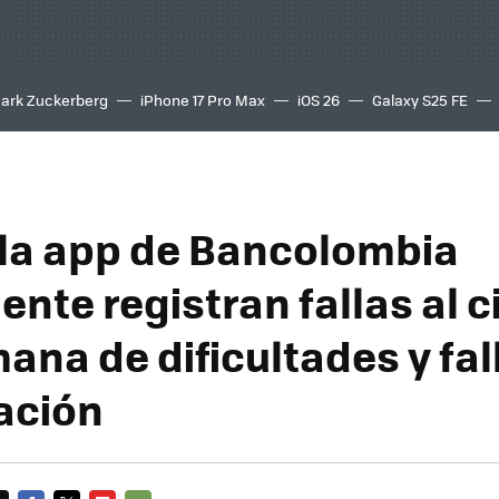
ark Zuckerberg
iPhone 17 Pro Max
iOS 26
Galaxy S25 FE
8K
 la app de Bancolombia
nte registran fallas al c
ana de dificultades y fal
ación