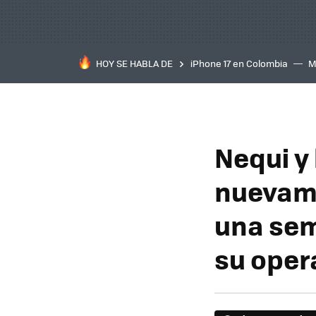
HOY SE HABLA DE
iPhone 17 en Colombia
M
inteligente
IA
TCL C
Nequi y
nuevame
una sem
su oper