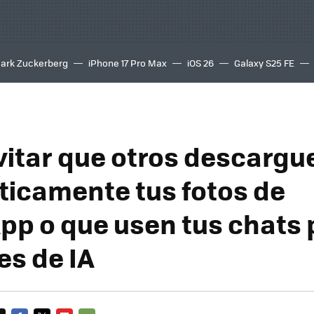
ark Zuckerberg
iPhone 17 Pro Max
iOS 26
Galaxy S25 FE
8K
itar que otros descargu
icamente tus fotos de
p o que usen tus chats 
es de IA