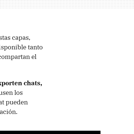
stas capas,
disponible tanto
 compartan el
xporten chats,
usen los
hat pueden
sación.