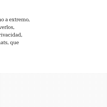
mo a extremo,
verlos,
rivacidad,
hats, que