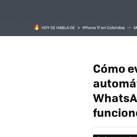
HOY SE HABLA DE
iPhone 17 en Colombia
M
inteligente
IA
TCL C
Cómo ev
automát
WhatsAp
funcion