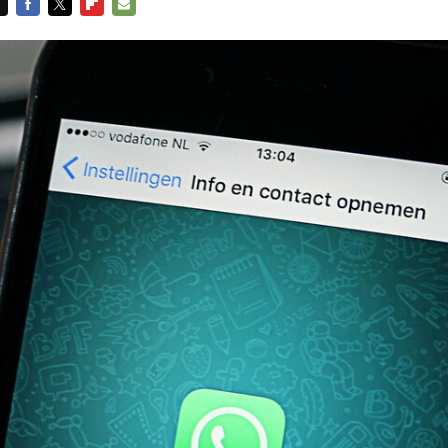
FACEBOOK
TWITTER
FLIPBOARD
E-
MAIL