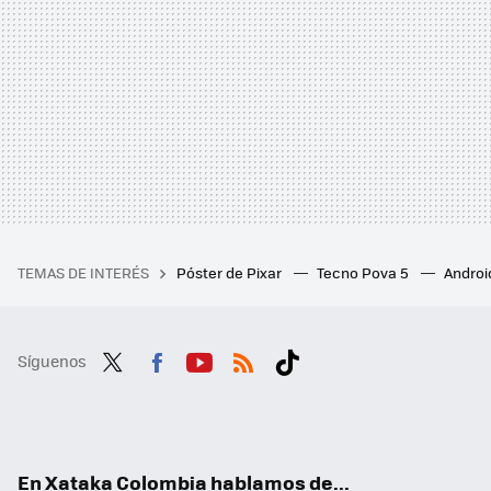
TEMAS DE INTERÉS
Póster de Pixar
Tecno Pova 5
Androi
Síguenos
Twit
Fac
You
RSS
Tikt
ter
ebo
tub
ok
ok
e
En Xataka Colombia hablamos de...