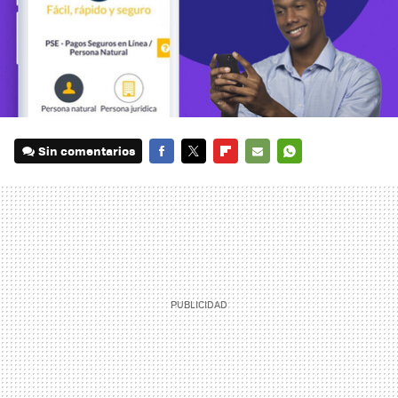
Sin comentarios
FACEBOOK
TWITTER
FLIPBOARD
E-
WHATSAPP
MAIL