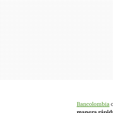
Bancolombia
o
manera rápida