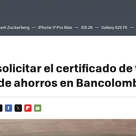
ark Zuckerberg
iPhone 17 Pro Max
iOS 26
Galaxy S25 FE
8K
licitar el certificado de 
de ahorros en Bancolom
FACEBOOK
TWITTER
FLIPBOARD
E-
MAIL