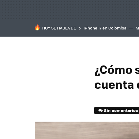
HOY SE HABLA DE
iPhone 17 en Colombia
M
inteligente
IA
TCL C
¿Cómo so
cuenta 
Sin comentarios