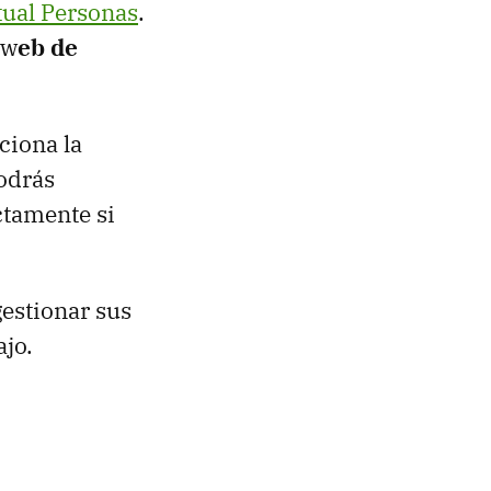
tual Personas
.
 w
eb de
ciona la
podrás
ctamente si
estionar sus
jo.