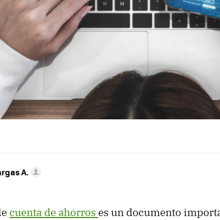
argas A.
de
cuenta de ahorros
es un documento import