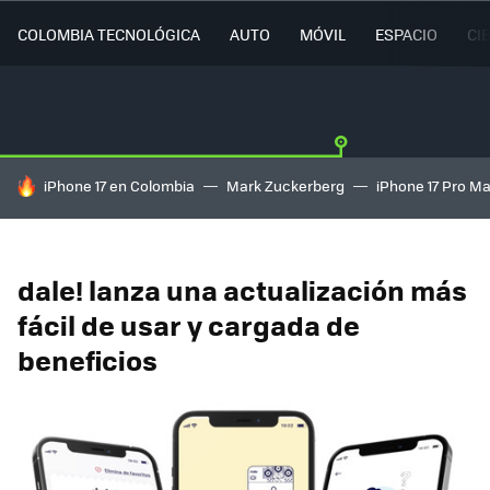
COLOMBIA TECNOLÓGICA
AUTO
MÓVIL
ESPACIO
CI
HOY SE HABLA DE
iPhone 17 en Colombia
Mark Zuckerberg
iPhone 17 Pro M
dale! lanza una actualización más
fácil de usar y cargada de
beneficios