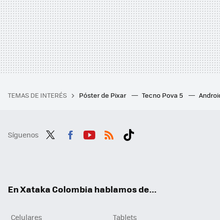
TEMAS DE INTERÉS
Póster de Pixar
Tecno Pova 5
Androi
Síguenos
Twit
Fac
You
RSS
Tikt
ter
ebo
tub
ok
ok
e
En Xataka Colombia hablamos de...
Celulares
Tablets