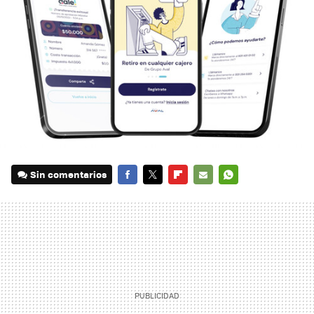
Sin comentarios
FACEBOOK
TWITTER
FLIPBOARD
E-
WHATSAPP
MAIL