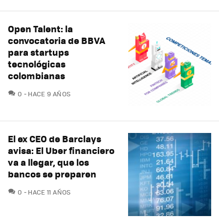
Open Talent: la
convocatoria de BBVA
para startups
tecnológicas
colombianas
COMENTARIOS
0
HACE 9 AÑOS
El ex CEO de Barclays
avisa: El Uber financiero
va a llegar, que los
bancos se preparen
COMENTARIOS
0
HACE 11 AÑOS