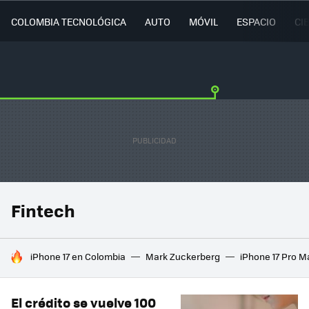
COLOMBIA TECNOLÓGICA
AUTO
MÓVIL
ESPACIO
CI
Fintech
HOY SE HABLA DE
iPhone 17 en Colombia
Mark Zuckerberg
iPhone 17 Pro M
El crédito se vuelve 100