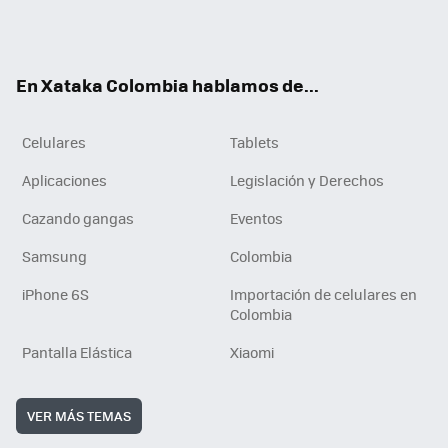
Twit
Fac
You
RSS
Tikt
ter
ebo
tub
ok
ok
e
En Xataka Colombia hablamos de...
Celulares
Tablets
Aplicaciones
Legislación y Derechos
Cazando gangas
Eventos
Samsung
Colombia
iPhone 6S
Importación de celulares en
Colombia
Pantalla Elástica
Xiaomi
VER MÁS TEMAS