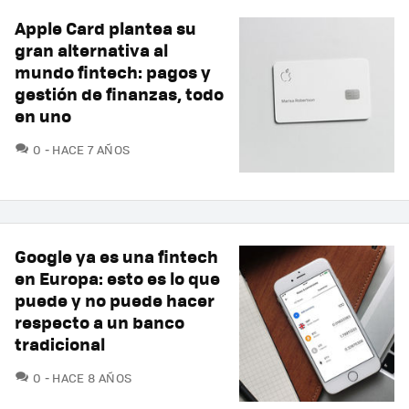
Apple Card plantea su
gran alternativa al
mundo fintech: pagos y
gestión de finanzas, todo
en uno
COMENTARIOS
0
HACE 7 AÑOS
Google ya es una fintech
en Europa: esto es lo que
puede y no puede hacer
respecto a un banco
tradicional
COMENTARIOS
0
HACE 8 AÑOS