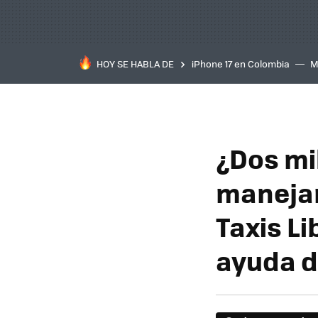
HOY SE HABLA DE
iPhone 17 en Colombia
M
inteligente
IA
TCL C
¿Dos mi
manejan
Taxis L
ayuda de