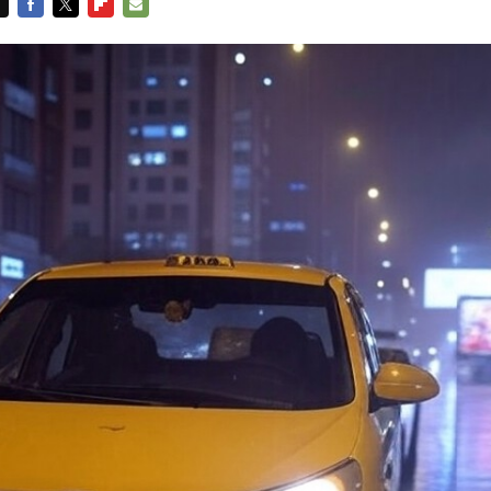
FACEBOOK
TWITTER
FLIPBOARD
E-
MAIL