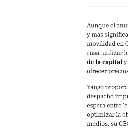
Aunque el anun
y más signific
movilidad en C
rusa: utilizar l
de la capital
y
ofrecer precio
Yango proporci
despacho impul
espera entre ‘
optimizar la ef
medios, su CE