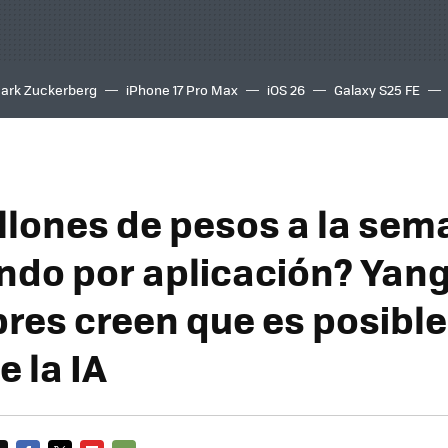
ark Zuckerberg
iPhone 17 Pro Max
iOS 26
Galaxy S25 FE
8K
llones de pesos a la se
do por aplicación? Yang
ibres creen que es posibl
 la IA