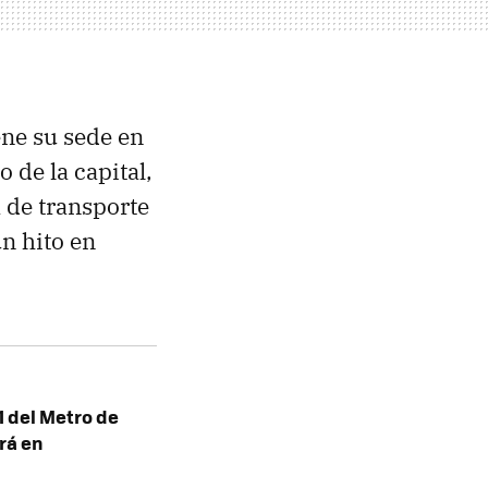
ene su sede en
de la capital,
 de transporte
n hito en
 1 del Metro de
rá en