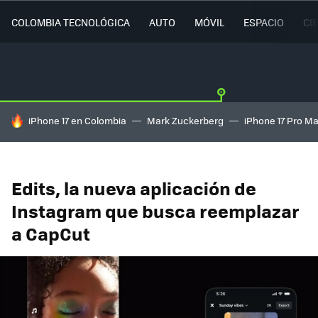
COLOMBIA TECNOLÓGICA
AUTO
MÓVIL
ESPACIO
CI
HOY SE HABLA DE
iPhone 17 en Colombia
Mark Zuckerberg
iPhone 17 Pro M
Edits, la nueva aplicación de
Instagram que busca reemplazar
a CapCut