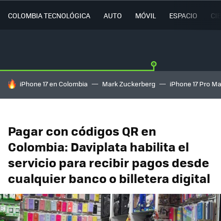
COLOMBIA TECNOLÓGICA
AUTO
MÓVIL
ESPACIO
CI
HOY SE HABLA DE
iPhone 17 en Colombia
Mark Zuckerberg
iPhone 17 Pro M
Pagar con códigos QR en
Colombia: Daviplata habilita el
servicio para recibir pagos desde
cualquier banco o billetera digital