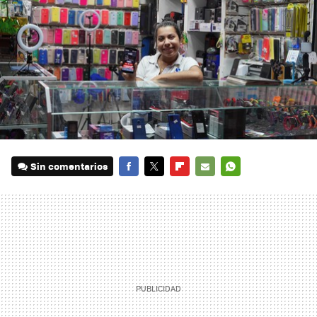
Sin comentarios
FACEBOOK
TWITTER
FLIPBOARD
E-
WHATSAPP
MAIL