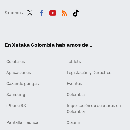
Síguenos
Twit
Fac
You
RSS
Tikt
ter
ebo
tub
ok
ok
e
En Xataka Colombia hablamos de...
Celulares
Tablets
Aplicaciones
Legislación y Derechos
Cazando gangas
Eventos
Samsung
Colombia
iPhone 6S
Importación de celulares en
Colombia
Pantalla Elástica
Xiaomi