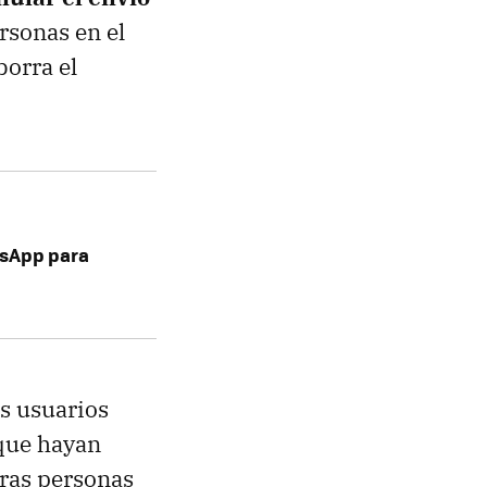
rsonas en el
orra el
tsApp para
os usuarios
que hayan
tras personas