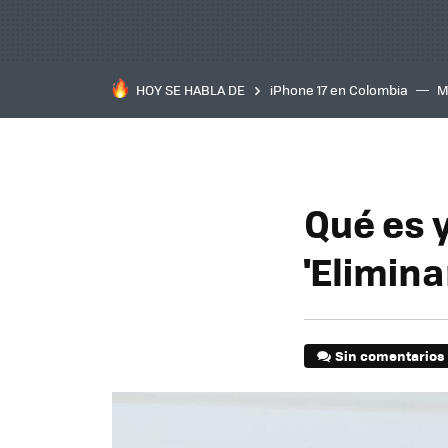
HOY SE HABLA DE
iPhone 17 en Colombia
M
inteligente
IA
TCL C
Qué es 
'Elimin
Sin comentarios