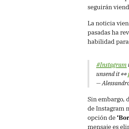
seguirán vien
La noticia vie
pasadas ha rev
habilidad par
#Instagram
unsend it 👀
— Alessandr
Sin embargo, d
de Instagram n
opción de
‘Bor
mensaje es eli