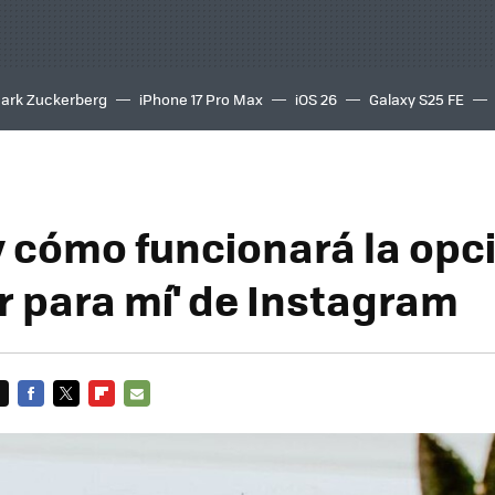
ark Zuckerberg
iPhone 17 Pro Max
iOS 26
Galaxy S25 FE
8K
y cómo funcionará la opc
ar para mí' de Instagram
FACEBOOK
TWITTER
FLIPBOARD
E-
MAIL