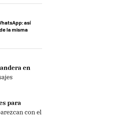
 WhatsApp: así
sde la misma
bandera en
sajes
es para
arezcan con el