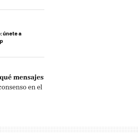
: únete a
pp
r qué mensajes
consenso en el