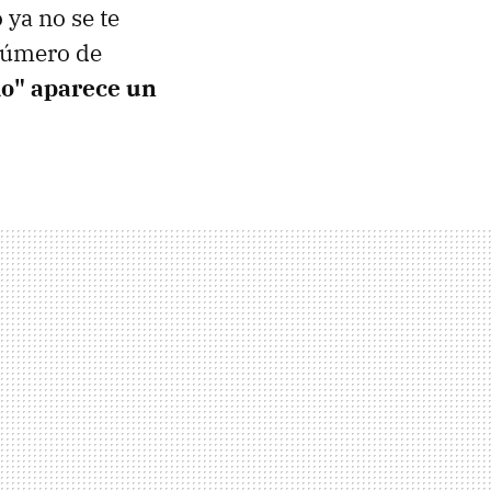
 ya no se te
 número de
do" aparece un