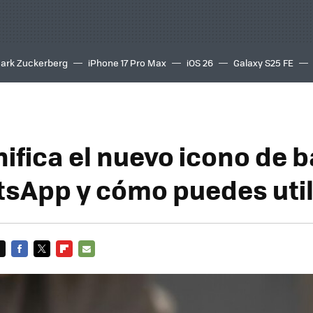
ark Zuckerberg
iPhone 17 Pro Max
iOS 26
Galaxy S25 FE
8K
nifica el nuevo icono de 
sApp y cómo puedes util
FACEBOOK
TWITTER
FLIPBOARD
E-
MAIL