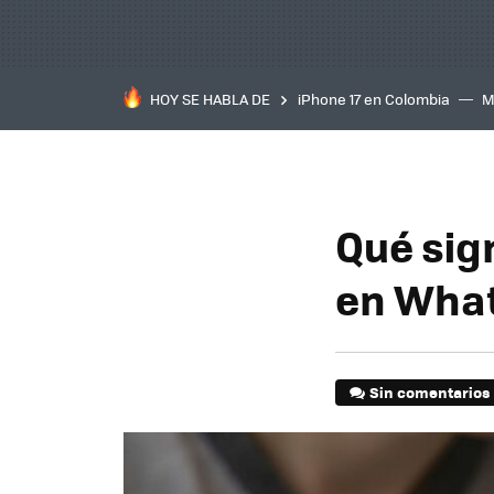
HOY SE HABLA DE
iPhone 17 en Colombia
M
inteligente
IA
TCL C
Qué sig
en What
Sin comentarios