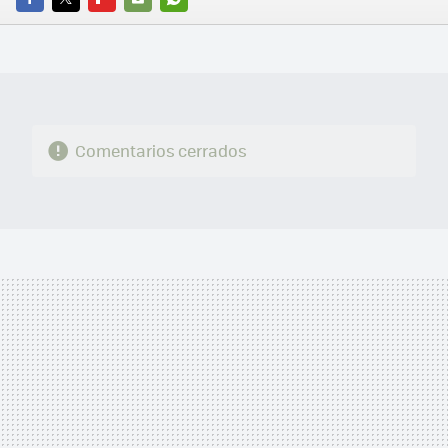
FACEBOOK
TWITTER
FLIPBOARD
E-
WHATSAPP
MAIL
Comentarios cerrados