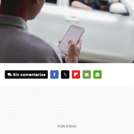
Sin comentarios
FACEBOOK
TWITTER
FLIPBOARD
E-
WHATSAPP
MAIL