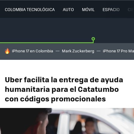
COLOMBIA TECNOLÓGICA
AUTO
MÓVIL
ESPACIO
CI
HOY SE HABLA DE
iPhone 17 en Colombia
Mark Zuckerberg
iPhone 17 Pro M
Uber facilita la entrega de ayuda
humanitaria para el Catatumbo
con códigos promocionales