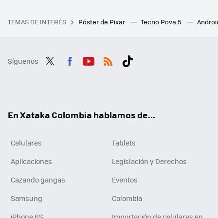
TEMAS DE INTERÉS
Póster de Pixar
Tecno Pova 5
Androi
Síguenos
Twit
Fac
You
RSS
Tikt
ter
ebo
tub
ok
ok
e
En Xataka Colombia hablamos de...
Celulares
Tablets
Aplicaciones
Legislación y Derechos
Cazando gangas
Eventos
Samsung
Colombia
iPhone 6S
Importación de celulares en