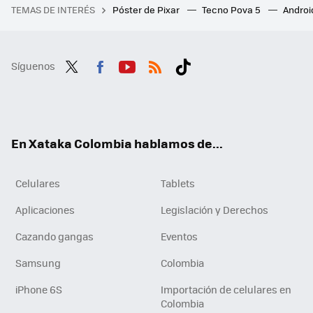
TEMAS DE INTERÉS
Póster de Pixar
Tecno Pova 5
Androi
Síguenos
Twit
Fac
You
RSS
Tikt
ter
ebo
tub
ok
ok
e
En Xataka Colombia hablamos de...
Celulares
Tablets
Aplicaciones
Legislación y Derechos
Cazando gangas
Eventos
Samsung
Colombia
iPhone 6S
Importación de celulares en
Colombia