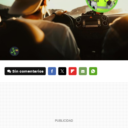
Sin comentarios
FACEBOOK
TWITTER
FLIPBOARD
E-
WHATSAPP
MAIL