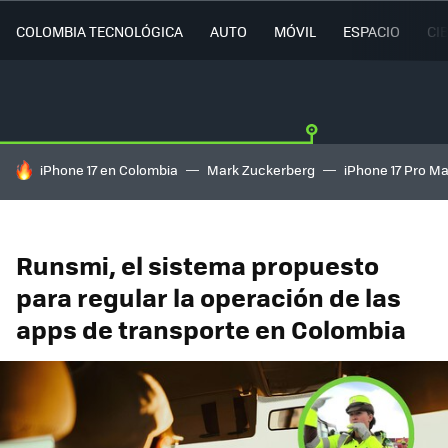
COLOMBIA TECNOLÓGICA
AUTO
MÓVIL
ESPACIO
CI
HOY SE HABLA DE
iPhone 17 en Colombia
Mark Zuckerberg
iPhone 17 Pro M
Runsmi, el sistema propuesto
para regular la operación de las
apps de transporte en Colombia