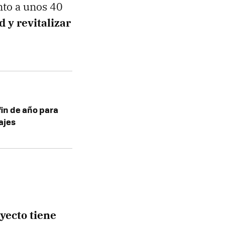
nto a unos 40
d y revitalizar
fin de año para
iajes
oyecto tiene