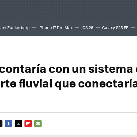
ark Zuckerberg
iPhone 17 Pro Max
iOS 26
Galaxy S25 FE
8K
contaría con un sistema
rte fluvial que conectarí
FACEBOOK
TWITTER
FLIPBOARD
E-