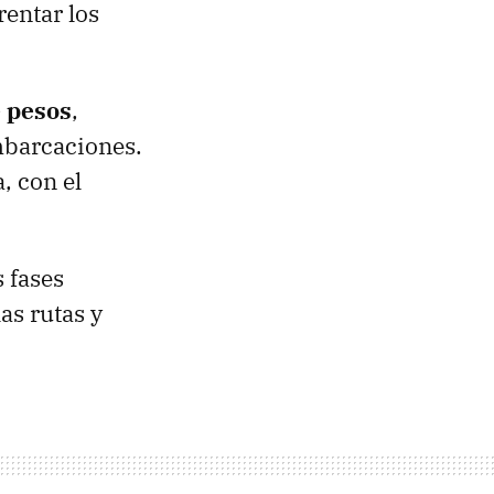
entar los
e pesos
,
mbarcaciones.
, con el
 fases
as rutas y