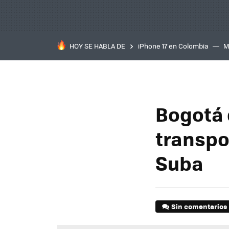
HOY SE HABLA DE
iPhone 17 en Colombia
M
inteligente
IA
TCL C
Bogotá 
transpo
Suba
Sin comentarios