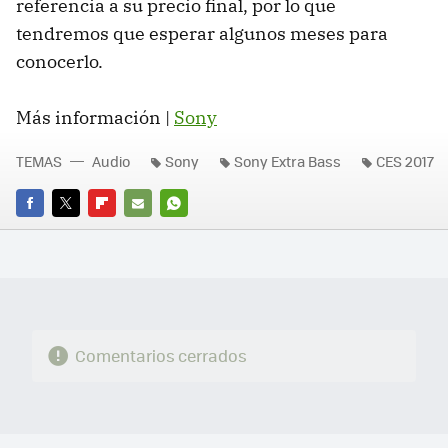
referencia a su precio final, por lo que
tendremos que esperar algunos meses para
conocerlo.
Más información |
Sony
TEMAS
Audio
Sony
Sony Extra Bass
CES 2017
FACEBOOK
TWITTER
FLIPBOARD
E-
WHATSAPP
MAIL
Comentarios cerrados