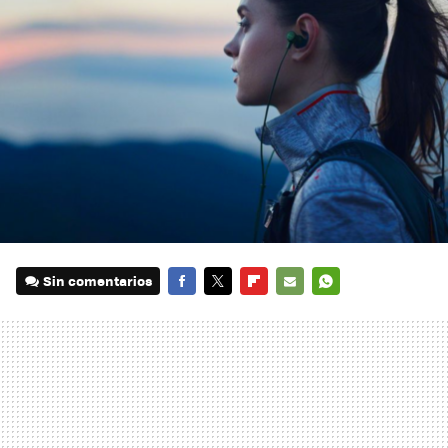
Sin comentarios
FACEBOOK
TWITTER
FLIPBOARD
E-
WHATSAPP
MAIL