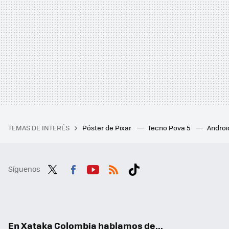
TEMAS DE INTERÉS
Póster de Pixar
Tecno Pova 5
Androi
Síguenos
Twit
Fac
You
RSS
Tikt
ter
ebo
tub
ok
ok
e
En Xataka Colombia hablamos de...