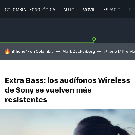
COLOMBIA TECNOLÓGICA
AUTO
MÓVIL
ESPACIO
CI
HOY SE HABLA DE
iPhone 17 en Colombia
Mark Zuckerberg
iPhone 17 Pro M
Extra Bass: los audífonos Wireless
de Sony se vuelven más
resistentes