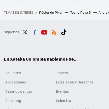
TEMAS DE INTERÉS
Póster de Pixar
Tecno Pova 5
Androi
Síguenos
Twit
Fac
You
RSS
Tikt
ter
ebo
tub
ok
ok
e
En Xataka Colombia hablamos de...
Celulares
Tablets
Aplicaciones
Legislación y Derechos
Cazando gangas
Eventos
Samsung
Colombia