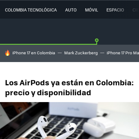
COLOMBIA TECNOLÓGICA
AUTO
MÓVIL
ESPACIO
CI
HOY SE HABLA DE
iPhone 17 en Colombia
Mark Zuckerberg
iPhone 17 Pro M
Los AirPods ya están en Colombia:
precio y disponibilidad