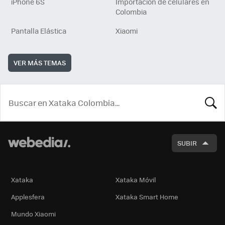
iPhone 6S
Importación de celulares en
Colombia
Pantalla Elástica
Xiaomi
VER MÁS TEMAS
BUSCA
SUBIR
Xataka
Xataka Móvil
Applesfera
Xataka Smart Home
Mundo Xiaomi