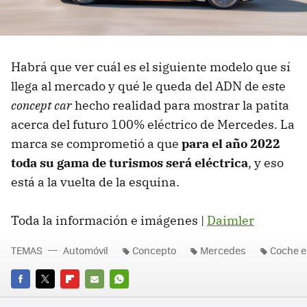
Habrá que ver cuál es el siguiente modelo que sí
llega al mercado y qué le queda del ADN de este
concept car
hecho realidad para mostrar la patita
acerca del futuro 100% eléctrico de Mercedes. La
marca se comprometió a que
para el año 2022
toda su gama de turismos será eléctrica
, y eso
está a la vuelta de la esquina.
Toda la información e imágenes |
Daimler
TEMAS
Automóvil
Concepto
Mercedes
Coche e
FACEBOOK
TWITTER
FLIPBOARD
E-
WHATSAPP