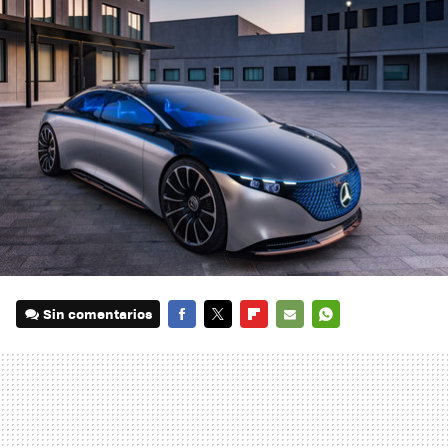
Sin comentarios
FACEBOOK
TWITTER
FLIPBOARD
E-
WHATSAPP
MAIL