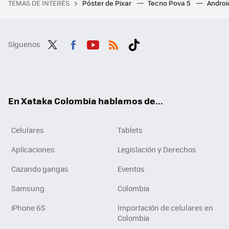
TEMAS DE INTERÉS
Póster de Pixar
Tecno Pova 5
Androi
Síguenos
Twit
Fac
You
RSS
Tikt
ter
ebo
tub
ok
ok
e
En Xataka Colombia hablamos de...
Celulares
Tablets
Aplicaciones
Legislación y Derechos
Cazando gangas
Eventos
Samsung
Colombia
iPhone 6S
Importación de celulares en
Colombia