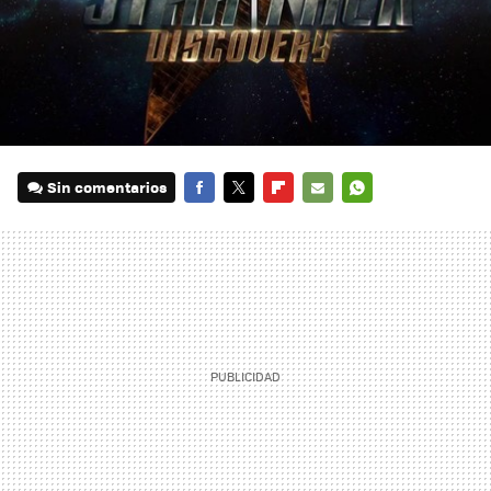
Sin comentarios
FACEBOOK
TWITTER
FLIPBOARD
E-
WHATSAPP
MAIL