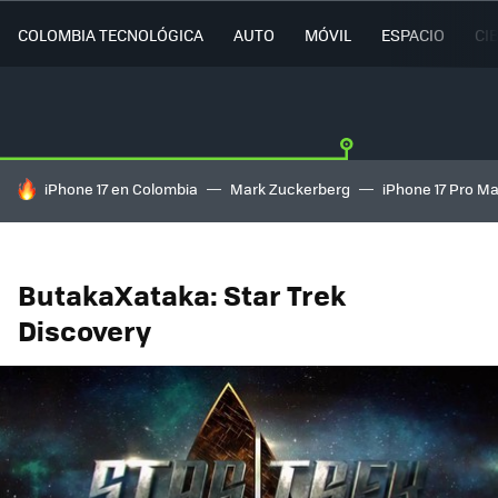
COLOMBIA TECNOLÓGICA
AUTO
MÓVIL
ESPACIO
CI
HOY SE HABLA DE
iPhone 17 en Colombia
Mark Zuckerberg
iPhone 17 Pro M
ButakaXataka: Star Trek
Discovery