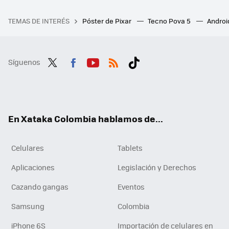
TEMAS DE INTERÉS
Póster de Pixar
Tecno Pova 5
Androi
Síguenos
Twit
Fac
You
RSS
Tikt
ter
ebo
tub
ok
ok
e
En Xataka Colombia hablamos de...
Celulares
Tablets
Aplicaciones
Legislación y Derechos
Cazando gangas
Eventos
Samsung
Colombia
iPhone 6S
Importación de celulares en