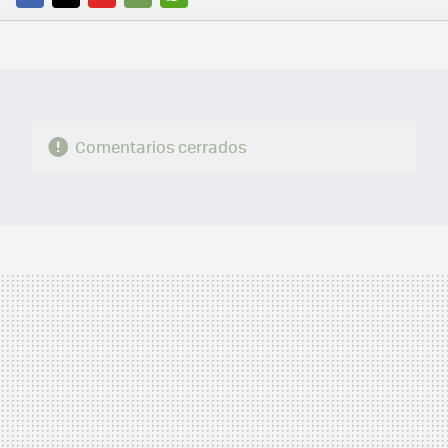
FACEBOOK
TWITTER
FLIPBOARD
E-
WHATSAPP
MAIL
Comentarios cerrados