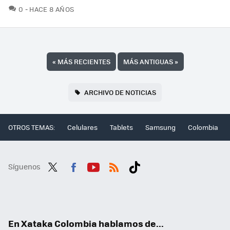
COMENTARIOS
0
HACE 8 AÑOS
«
MÁS RECIENTES
MÁS ANTIGUAS
»
ARCHIVO DE NOTICIAS
OTROS TEMAS:
Celulares
Tablets
Samsung
Colombia
Síguenos
Twit
Fac
You
RSS
Tikt
ter
ebo
tub
ok
ok
e
En Xataka Colombia hablamos de...