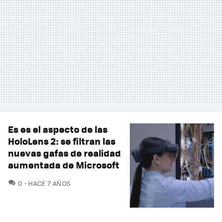
Es es el aspecto de las
HoloLens 2: se filtran las
nuevas gafas de realidad
aumentada de Microsoft
COMENTARIOS
0
HACE 7 AÑOS