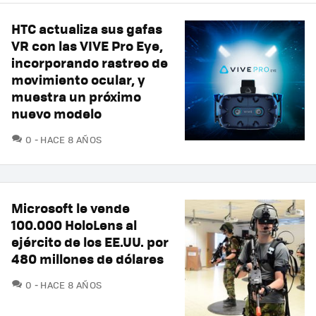
HTC actualiza sus gafas
VR con las VIVE Pro Eye,
incorporando rastreo de
movimiento ocular, y
muestra un próximo
nuevo modelo
COMENTARIOS
0
HACE 8 AÑOS
Microsoft le vende
100.000 HoloLens al
ejército de los EE.UU. por
480 millones de dólares
COMENTARIOS
0
HACE 8 AÑOS