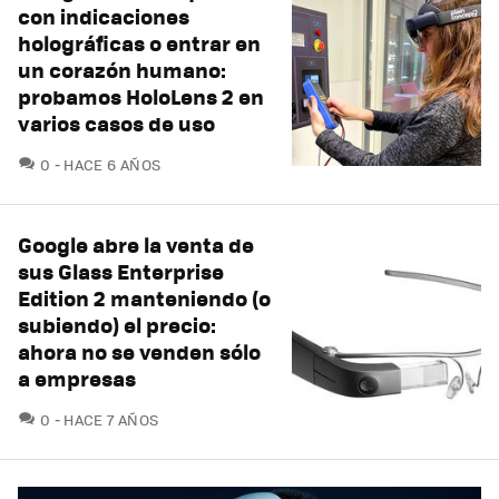
con indicaciones
holográficas o entrar en
un corazón humano:
probamos HoloLens 2 en
varios casos de uso
COMENTARIOS
0
HACE 6 AÑOS
Google abre la venta de
sus Glass Enterprise
Edition 2 manteniendo (o
subiendo) el precio:
ahora no se venden sólo
a empresas
COMENTARIOS
0
HACE 7 AÑOS