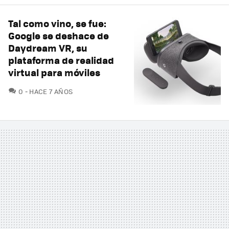
Tal como vino, se fue:
Google se deshace de
Daydream VR, su
plataforma de realidad
virtual para móviles
COMENTARIOS
0
HACE 7 AÑOS