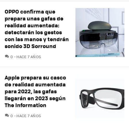
OPPO confirma que
prepara unas gafas de
realidad aumentada:
detectarán los gestos
con las manos y tendrán
sonido 3D Sorround
COMENTARIOS
0
HACE 7 AÑOS
Apple prepara su casco
de realidad aumentada
para 2022, las gafas
llegarán en 2023 según
The Information
COMENTARIOS
0
HACE 7 AÑOS