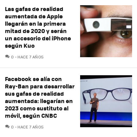
Las gafas de realidad
aumentada de Apple
llegarán en la primera
mitad de 2020 y serán
un accesorio del iPhone
según Kuo
COMENTARIOS
0
HACE 7 AÑOS
Facebook se alía con
Ray-Ban para desarrollar
sus gafas de realidad
aumentada: llegarían en
2023 como sustituto al
móvil, según CNBC
COMENTARIOS
0
HACE 7 AÑOS