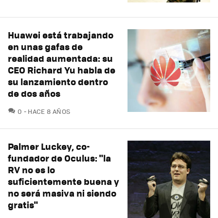
Huawei está trabajando
en unas gafas de
realidad aumentada: su
CEO Richard Yu habla de
su lanzamiento dentro
de dos años
COMENTARIOS
0
HACE 8 AÑOS
Palmer Luckey, co-
fundador de Oculus: "la
RV no es lo
suficientemente buena y
no será masiva ni siendo
gratis"