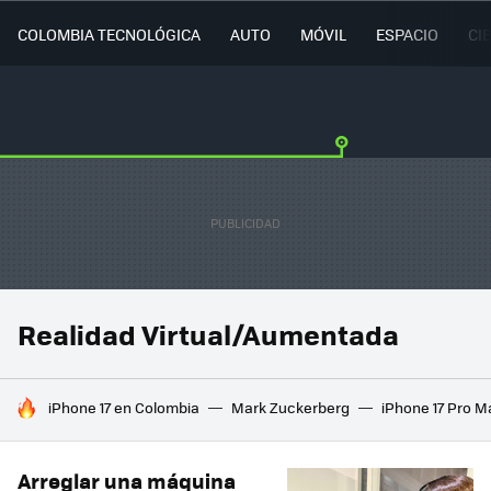
COLOMBIA TECNOLÓGICA
AUTO
MÓVIL
ESPACIO
CI
Realidad Virtual/Aumentada
HOY SE HABLA DE
iPhone 17 en Colombia
Mark Zuckerberg
iPhone 17 Pro M
Arreglar una máquina