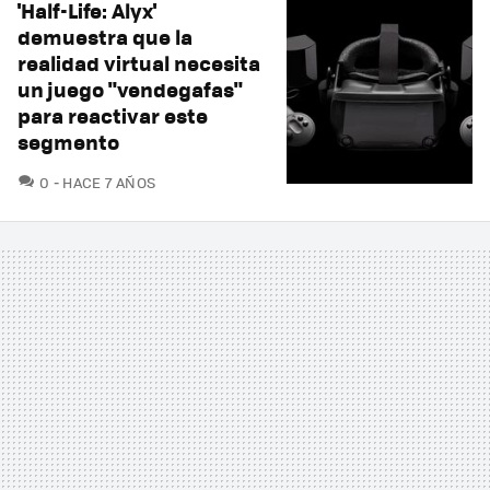
'Half-Life: Alyx'
demuestra que la
realidad virtual necesita
un juego "vendegafas"
para reactivar este
segmento
COMENTARIOS
0
HACE 7 AÑOS