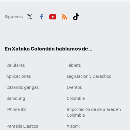
Síguenos
Twit
Fac
You
RSS
Tikt
ter
ebo
tub
ok
ok
e
En Xataka Colombia hablamos de...
Celulares
Tablets
Aplicaciones
Legislación y Derechos
Cazando gangas
Eventos
Samsung
Colombia
iPhone 6S
Importación de celulares en
Colombia
Pantalla Elástica
Xiaomi