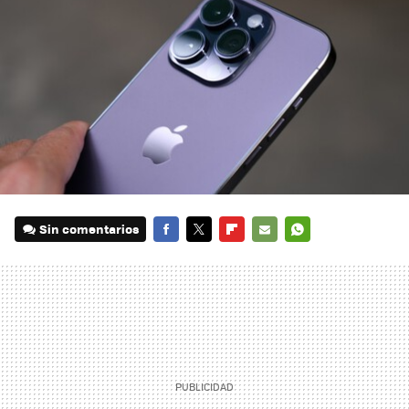
Sin comentarios
FACEBOOK
TWITTER
FLIPBOARD
E-
WHATSAPP
MAIL