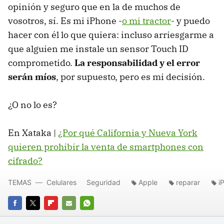
opinión y seguro que en la de muchos de
vosotros, sí. Es mi iPhone -
o mi tractor
- y puedo
hacer con él lo que quiera: incluso arriesgarme a
que alguien me instale un sensor Touch ID
comprometido.
La responsabilidad y el error
serán míos
, por supuesto, pero es mi decisión.
¿O no lo es?
En Xataka |
¿Por qué California y Nueva York
quieren prohibir la venta de smartphones con
cifrado?
TEMAS
Celulares
Seguridad
Apple
reparar
i
FACEBOOK
TWITTER
FLIPBOARD
E-
WHATSAPP