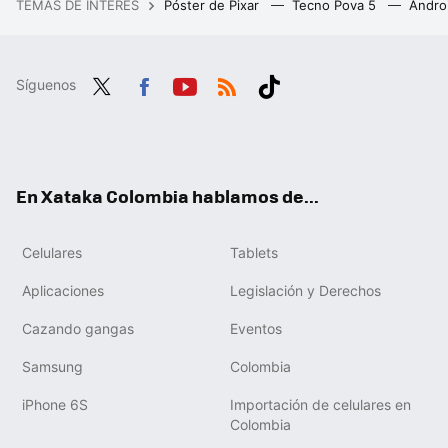
TEMAS DE INTERÉS
Póster de Pixar
Tecno Pova 5
Andro
Síguenos
Twit
Fac
You
RSS
Tikt
ter
ebo
tub
ok
ok
e
En Xataka Colombia hablamos de...
Celulares
Tablets
Aplicaciones
Legislación y Derechos
Cazando gangas
Eventos
Samsung
Colombia
iPhone 6S
Importación de celulares en
Colombia