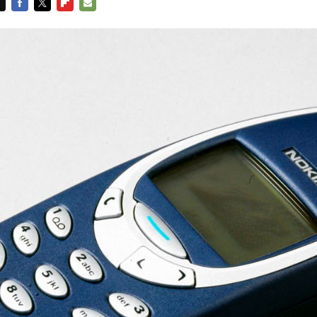
FACEBOOK
TWITTER
FLIPBOARD
E-
MAIL