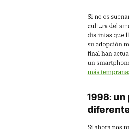
Si no os suena
cultura del sm
distintas que l
su adopción má
final han act
un smartphone 
más temprana
1998: un
diferent
Si ahora nos 