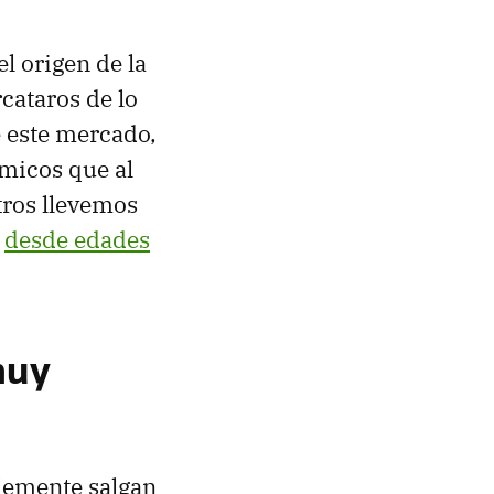
l origen de la
cataros de lo
de este mercado,
micos que al
tros llevemos
z
desde edades
muy
lemente salgan