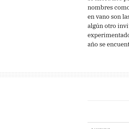
nombres como 
en vano son la
algún otro in
experimentado
año se encuent