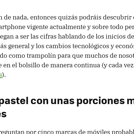
n de nada, entonces quizás podráis descubrir e
artphone vigente actualmente y sobre todo per
legan a ser las cifras hablando de los inicios 
s general y los cambios tecnológicos y econó
uado como trampolín para que muchos de noso
en el bolsillo de manera continua (y cada ve
s
).
 pastel con unas porciones 
es
preguntan por cinco marcas de móviles probab