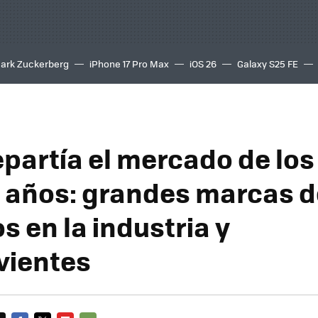
ark Zuckerberg
iPhone 17 Pro Max
iOS 26
Galaxy S25 FE
8K
epartía el mercado de lo
 años: grandes marcas d
 en la industria y
vientes