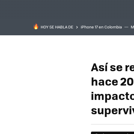
HOY SE HABLA DE
iPhone 17 en Colombia
M
inteligente
IA
TCL C
Así se r
hace 20
impactos
supervi