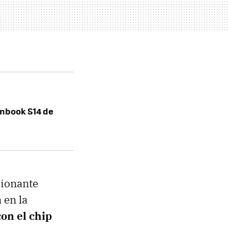
enbook S14 de
sionante
 en la
on el chip