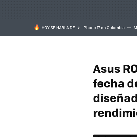
HOY SE HABLA DE
iPhone 17 en Colombia
M
inteligente
IA
TCL C
Asus RO
fecha d
diseñad
rendimi