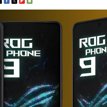
FACEBOOK
TWITTER
FLIPBOARD
E-
MAIL