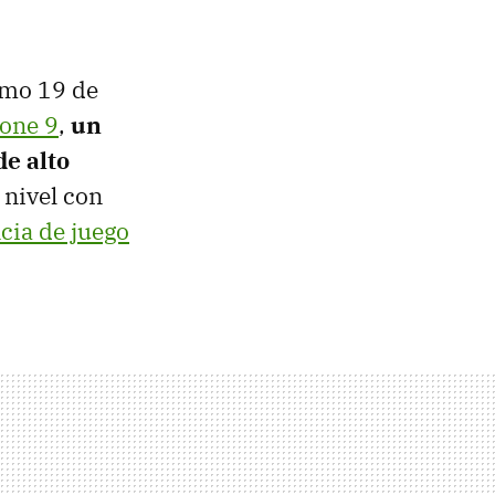
imo 19 de
one 9
,
un
de alto
 nivel con
cia de juego