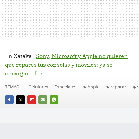
En Xataka |
Sony, Microsoft y Apple no quieren
que repares tus consolas y móviles: ya se
encargan ellos
TEMAS
Celulares
Especiales
Apple
reparar
FACEBOOK
TWITTER
FLIPBOARD
E-
WHATSAPP
MAIL