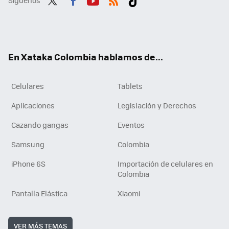
Síguenos
Twit
Fac
You
RSS
Tikt
ter
ebo
tub
ok
ok
e
En Xataka Colombia hablamos de...
Celulares
Tablets
Aplicaciones
Legislación y Derechos
Cazando gangas
Eventos
Samsung
Colombia
iPhone 6S
Importación de celulares en
Colombia
Pantalla Elástica
Xiaomi
VER MÁS TEMAS