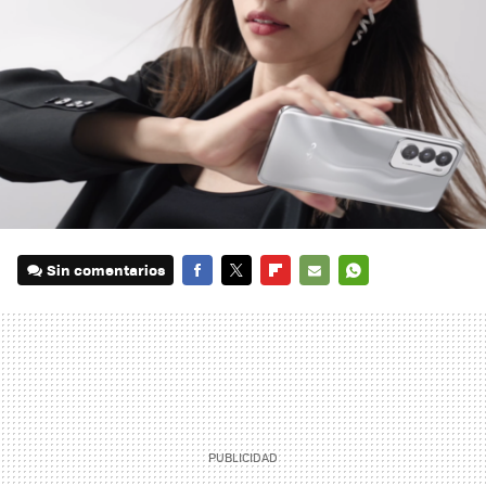
Sin comentarios
FACEBOOK
TWITTER
FLIPBOARD
E-
WHATSAPP
MAIL