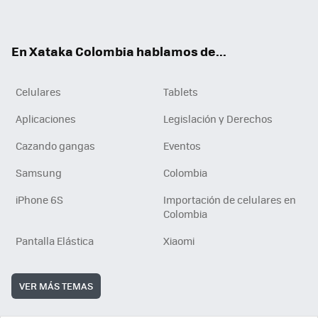
ter
ebo
tub
ok
ok
e
En Xataka Colombia hablamos de...
Celulares
Tablets
Aplicaciones
Legislación y Derechos
Cazando gangas
Eventos
Samsung
Colombia
iPhone 6S
Importación de celulares en
Colombia
Pantalla Elástica
Xiaomi
VER MÁS TEMAS