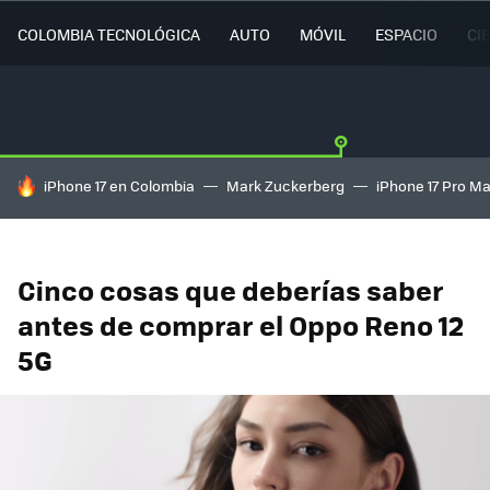
COLOMBIA TECNOLÓGICA
AUTO
MÓVIL
ESPACIO
CI
HOY SE HABLA DE
iPhone 17 en Colombia
Mark Zuckerberg
iPhone 17 Pro M
Cinco cosas que deberías saber
antes de comprar el Oppo Reno 12
5G