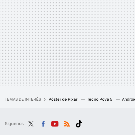
TEMAS DE INTERÉS
Póster de Pixar
Tecno Pova 5
Androi
Síguenos
Twit
Fac
You
RSS
Tikt