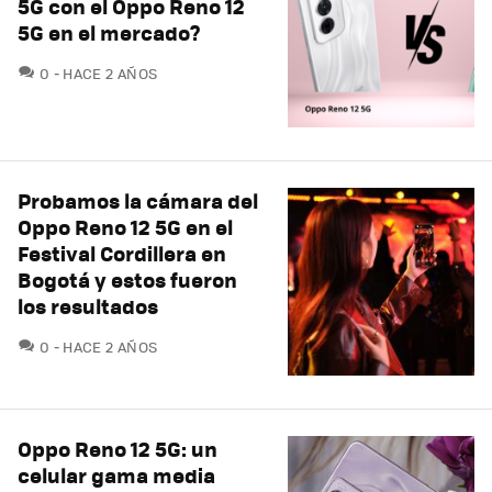
5G con el Oppo Reno 12
5G en el mercado?
COMENTARIOS
0
HACE 2 AÑOS
Probamos la cámara del
Oppo Reno 12 5G en el
Festival Cordillera en
Bogotá y estos fueron
los resultados
COMENTARIOS
0
HACE 2 AÑOS
Oppo Reno 12 5G: un
celular gama media