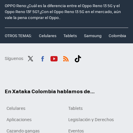
OPPO Reno:¿Cuál es la diferencia entre el Oppo Reno 13 5G y el
Oppo Reno 13F 5G?.¿Con el Oppo Reno 13 5G en el mercado, aún
vale la pena comprar el Oppo..
OTROS TEMAS:
Celulares
Tablets
Samsung
Colombia
Síguenos
Twit
Fac
You
RSS
Tikt
ter
ebo
tub
ok
ok
e
En Xataka Colombia hablamos de...
Celulares
Tablets
Aplicaciones
Legislación y Derechos
Cazando gangas
Eventos