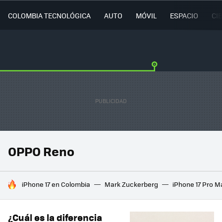
COLOMBIA TECNOLÓGICA
AUTO
MÓVIL
ESPACIO
CI
OPPO Reno
HOY SE HABLA DE
iPhone 17 en Colombia
Mark Zuckerberg
iPhone 17 Pro M
¿Cuál es la diferencia