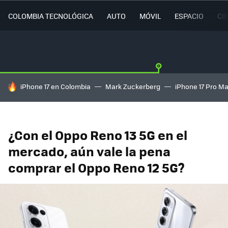
COLOMBIA TECNOLÓGICA
AUTO
MÓVIL
ESPACIO
CI
HOY SE HABLA DE
iPhone 17 en Colombia
Mark Zuckerberg
iPhone 17 Pro M
¿Con el Oppo Reno 13 5G en el
mercado, aún vale la pena
comprar el Oppo Reno 12 5G?