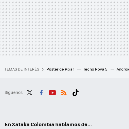
TEMAS DE INTERÉS
Póster de Pixar
Tecno Pova 5
Androi
Síguenos
Twit
Fac
You
RSS
Tikt
ter
ebo
tub
ok
ok
e
En Xataka Colombia hablamos de...