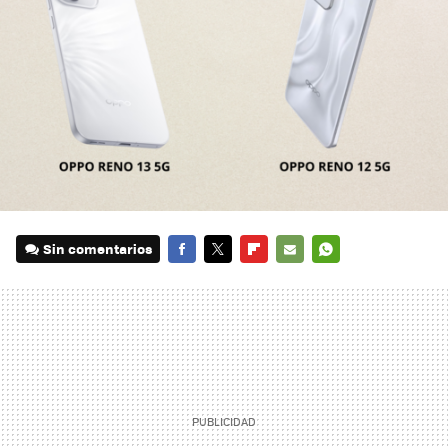
Sin comentarios
FACEBOOK
TWITTER
FLIPBOARD
E-
WHATSAPP
MAIL