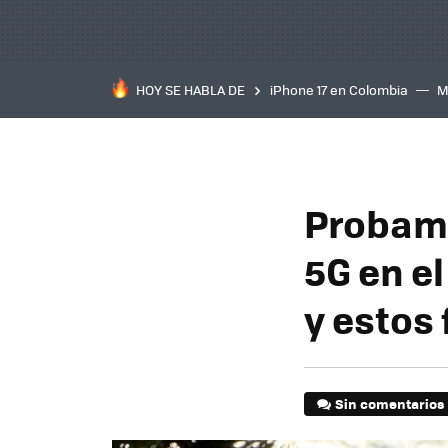
HOY SE HABLA DE
iPhone 17 en Colombia
M
inteligente
IA
TCL C
Probamo
5G en e
y estos
Sin comentarios