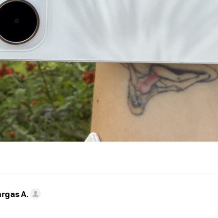
argas A.