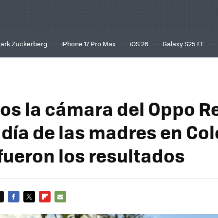
ark Zuckerberg
iPhone 17 Pro Max
iOS 26
Galaxy S25 FE
8K
s la cámara del Oppo Re
l día de las madres en Co
 fueron los resultados
FACEBOOK
TWITTER
FLIPBOARD
E-