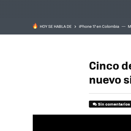
HOY SE HABLA DE
iPhone 17 en Colombia
M
inteligente
IA
TCL C
Cinco d
nuevo s
Sin comentarios