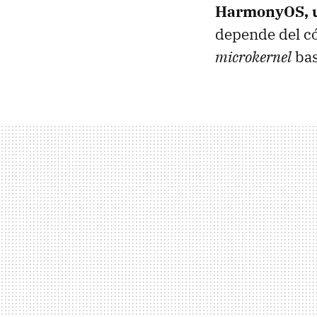
HarmonyOS, u
depende del có
microkernel
bas