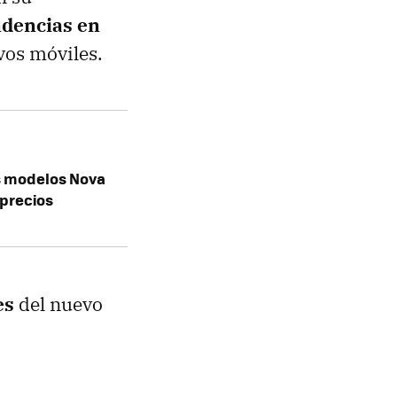
ndencias en
vos móviles.
s modelos Nova
 precios
es
del nuevo