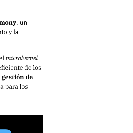
rmony
, un
to y la
el
microkernel
ficiente de los
 gestión de
a para los