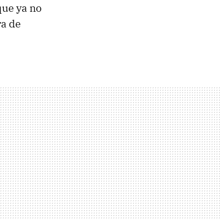
que ya no
ra de