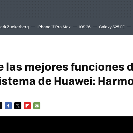
ark Zuckerberg
iPhone 17 Pro Max
iOS 26
Galaxy S25 FE
8K
e las mejores funciones d
istema de Huawei: Harm
FACEBOOK
TWITTER
FLIPBOARD
E-
MAIL