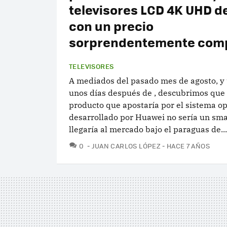
televisores LCD 4K UHD d
con un precio
sorprendentemente comp
TELEVISORES
A mediados del pasado mes de agosto, y 
unos días después de , descubrimos que 
producto que apostaría por el sistema o
desarrollado por Huawei no sería un sma
llegaría al mercado bajo el paraguas de...
COMENTARIOS
0
JUAN CARLOS LÓPEZ
HACE 7 AÑOS