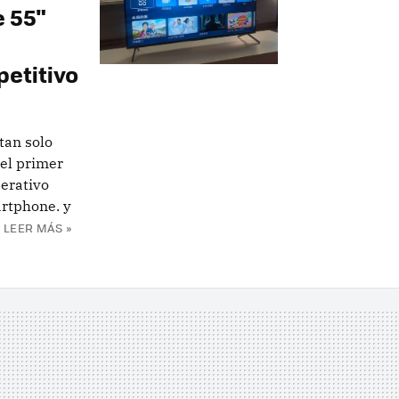
e 55"
etitivo
tan solo
el primer
perativo
rtphone. y
LEER MÁS »