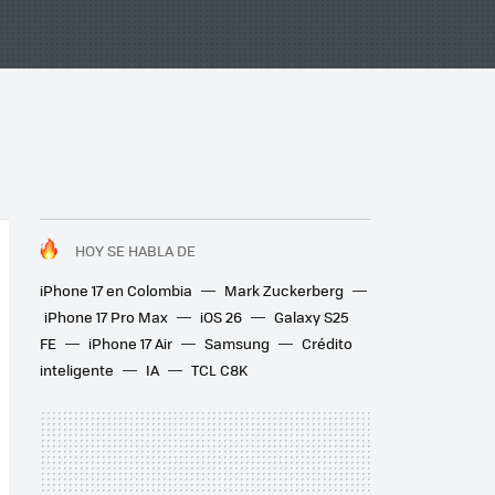
HOY SE HABLA DE
iPhone 17 en Colombia
Mark Zuckerberg
iPhone 17 Pro Max
iOS 26
Galaxy S25
FE
iPhone 17 Air
Samsung
Crédito
inteligente
IA
TCL C8K