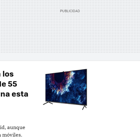
 los
de 55
ina esta
oid, aunque
n móviles.