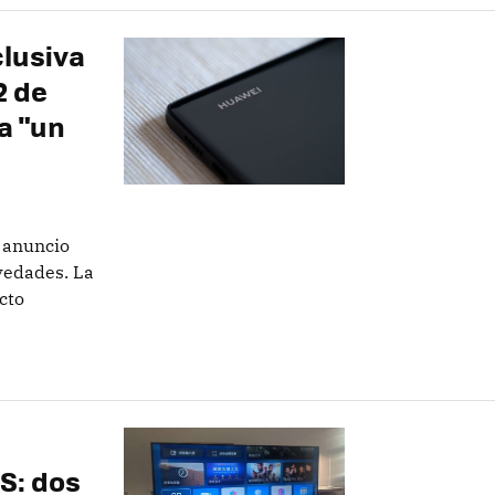
lusiva
2 de
a "un
n anuncio
vedades. La
cto
S: dos