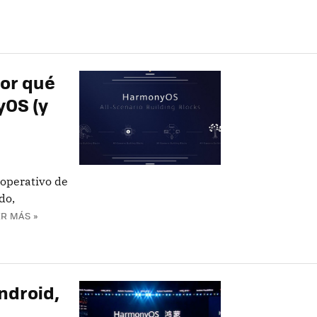
por qué
yOS (y
operativo de
do,
R MÁS »
ndroid,