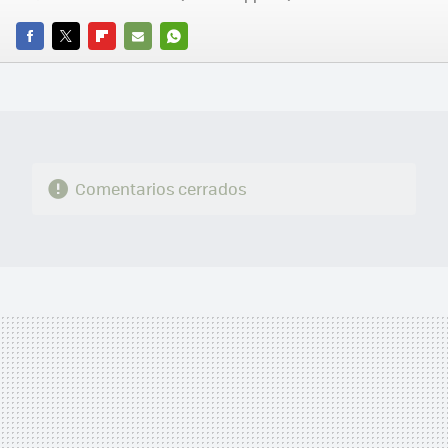
FACEBOOK
TWITTER
FLIPBOARD
E-
WHATSAPP
MAIL
Comentarios cerrados