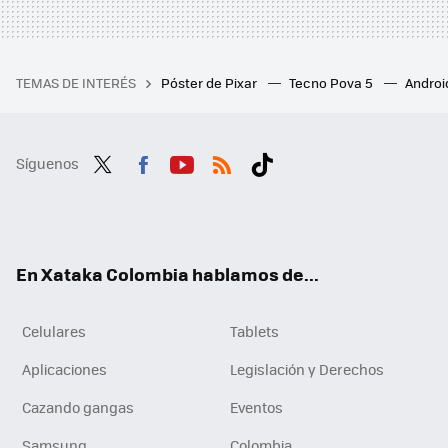
TEMAS DE INTERÉS
Póster de Pixar
Tecno Pova 5
Androi
Síguenos
Twit
Fac
You
RSS
Tikt
ter
ebo
tub
ok
ok
e
En Xataka Colombia hablamos de...
Celulares
Tablets
Aplicaciones
Legislación y Derechos
Cazando gangas
Eventos
Samsung
Colombia