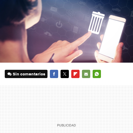
Sin comentarios
FACEBOOK
TWITTER
FLIPBOARD
E-
WHATSAPP
MAIL