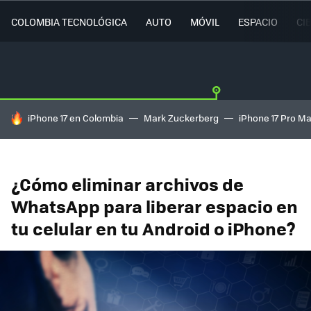
COLOMBIA TECNOLÓGICA
AUTO
MÓVIL
ESPACIO
CI
HOY SE HABLA DE
iPhone 17 en Colombia
Mark Zuckerberg
iPhone 17 Pro M
¿Cómo eliminar archivos de
WhatsApp para liberar espacio en
tu celular en tu Android o iPhone?