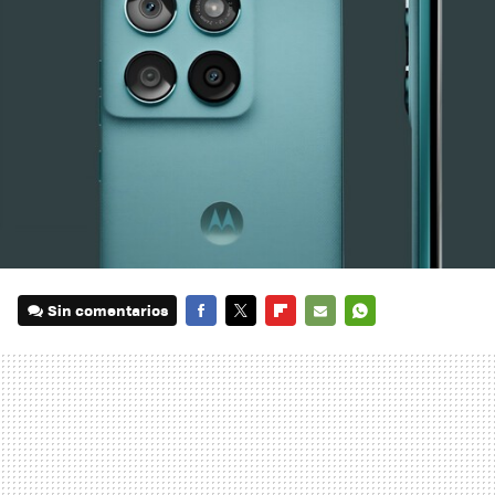
Sin comentarios
FACEBOOK
TWITTER
FLIPBOARD
E-
WHATSAPP
MAIL