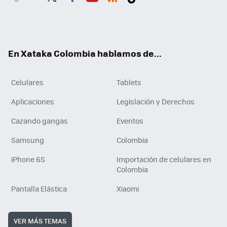
Twit
Fac
You
RSS
Tikt
ter
ebo
tub
ok
ok
e
En Xataka Colombia hablamos de...
Celulares
Tablets
Aplicaciones
Legislación y Derechos
Cazando gangas
Eventos
Samsung
Colombia
iPhone 6S
Importación de celulares en
Colombia
Pantalla Elástica
Xiaomi
VER MÁS TEMAS