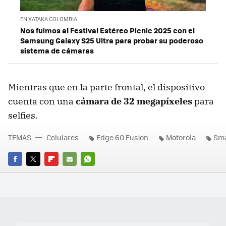
EN XATAKA COLOMBIA
Nos fuimos al Festival Estéreo Picnic 2025 con el
Samsung Galaxy S25 Ultra para probar su poderoso
sistema de cámaras
Mientras que en la parte frontal, el dispositivo
cuenta con una
cámara de 32 megapíxeles
para
selfies.
TEMAS
Celulares
Edge 60 Fusion
Motorola
Sma
FACEBOOK
TWITTER
FLIPBOARD
E-
WHATSAPP
MAIL