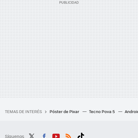
TEMAS DE INTERÉS
Póster de Pixar
Tecno Pova 5
Androi
Síguenos