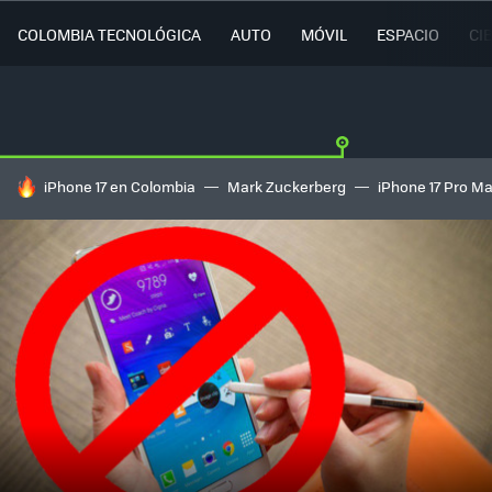
COLOMBIA TECNOLÓGICA
AUTO
MÓVIL
ESPACIO
CI
HOY SE HABLA DE
iPhone 17 en Colombia
Mark Zuckerberg
iPhone 17 Pro M