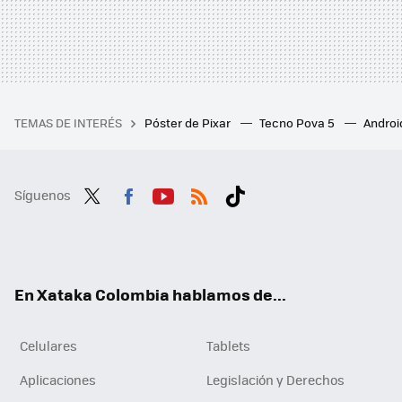
TEMAS DE INTERÉS
Póster de Pixar
Tecno Pova 5
Androi
Síguenos
Twit
Fac
You
RSS
Tikt
ter
ebo
tub
ok
ok
e
En Xataka Colombia hablamos de...
Celulares
Tablets
Aplicaciones
Legislación y Derechos