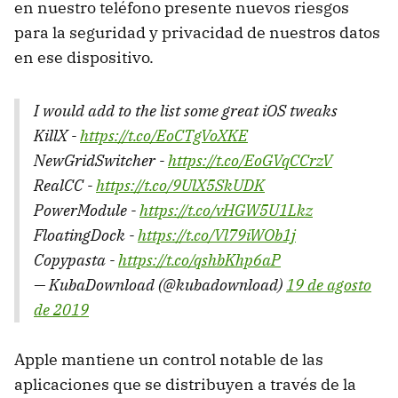
en nuestro teléfono presente nuevos riesgos
para la seguridad y privacidad de nuestros datos
en ese dispositivo.
I would add to the list some great iOS tweaks
KillX -
https://t.co/EoCTgVoXKE
NewGridSwitcher -
https://t.co/EoGVqCCrzV
RealCC -
https://t.co/9UlX5SkUDK
PowerModule -
https://t.co/vHGW5U1Lkz
FloatingDock -
https://t.co/Vl79iWOb1j
Copypasta -
https://t.co/qshbKhp6aP
— KubaDownload (@kubadownload)
19 de agosto
de 2019
Apple mantiene un control notable de las
aplicaciones que se distribuyen a través de la