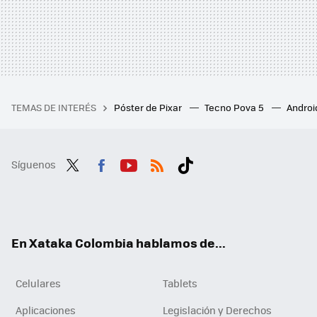
TEMAS DE INTERÉS
Póster de Pixar
Tecno Pova 5
Androi
Síguenos
Twit
Fac
You
RSS
Tikt
ter
ebo
tub
ok
ok
e
En Xataka Colombia hablamos de...
Celulares
Tablets
Aplicaciones
Legislación y Derechos