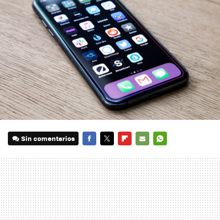
Sin comentarios
FACEBOOK
TWITTER
FLIPBOARD
E-
WHATSAPP
MAIL