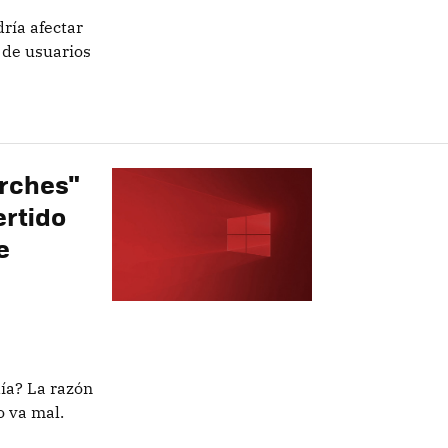
dría afectar
 de usuarios
arches"
ertido
e
día? La razón
o va mal.