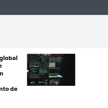
 global
e
un
nto de