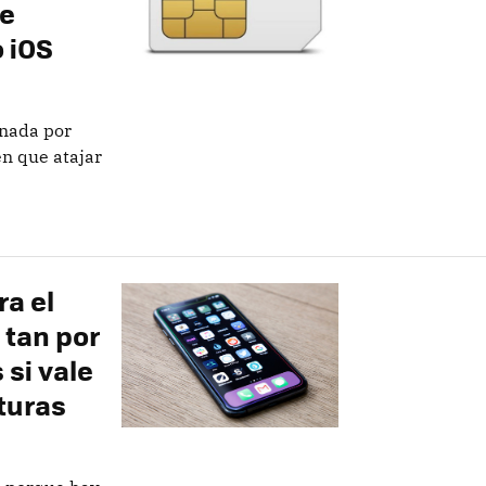
ue
 iOS
 nada por
en que atajar
ra el
 tan por
si vale
lturas