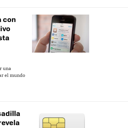
a con
tivo
sta
r una
ar el mundo
adilla
revela