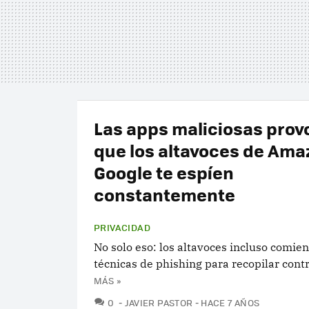
Las apps maliciosas pro
que los altavoces de Ama
Google te espíen
constantemente
PRIVACIDAD
No solo eso: los altavoces incluso comie
técnicas de phishing para recopilar cont
MÁS »
COMENTARIOS
0
JAVIER PASTOR
HACE 7 AÑOS