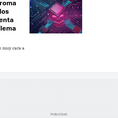
aroma
los
lenta
blema
le muy cara a