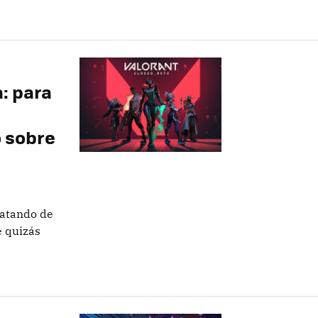
a: para
o sobre
ratando de
e quizás