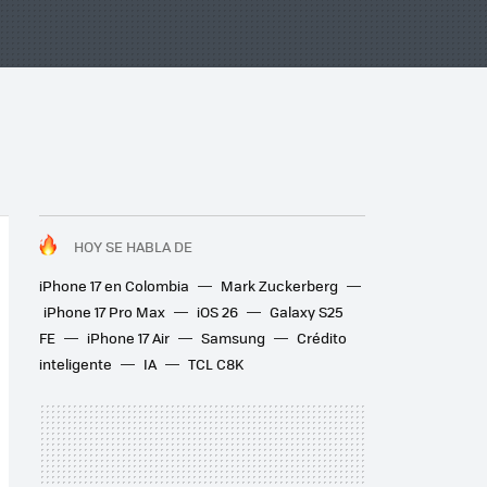
HOY SE HABLA DE
iPhone 17 en Colombia
Mark Zuckerberg
iPhone 17 Pro Max
iOS 26
Galaxy S25
FE
iPhone 17 Air
Samsung
Crédito
inteligente
IA
TCL C8K