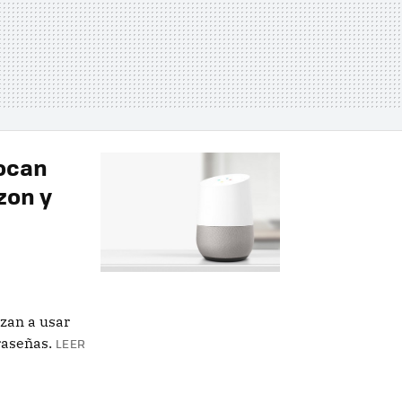
vocan
zon y
nzan a usar
raseñas.
LEER