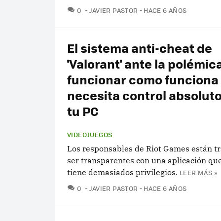
COMENTARIOS
0
JAVIER PASTOR
HACE 6 AÑOS
El sistema anti-cheat de
'Valorant' ante la polémic
funcionar como funciona
necesita control absolut
tu PC
VIDEOJUEGOS
Los responsables de Riot Games están t
ser transparentes con una aplicación qu
tiene demasiados privilegios.
LEER MÁS »
COMENTARIOS
0
JAVIER PASTOR
HACE 6 AÑOS