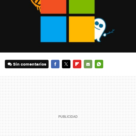
Sin comentarios
FACEBOOK
TWITTER
FLIPBOARD
E-
WHATSAPP
MAIL