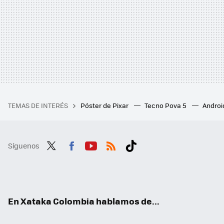
TEMAS DE INTERÉS
Póster de Pixar
Tecno Pova 5
Androi
Síguenos
Twit
Fac
You
RSS
Tikt
ter
ebo
tub
ok
ok
e
En Xataka Colombia hablamos de...