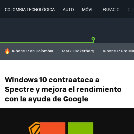
COLOMBIA TECNOLÓGICA
AUTO
MÓVIL
ESPACIO
CI
HOY SE HABLA DE
iPhone 17 en Colombia
Mark Zuckerberg
iPhone 17 Pro M
Windows 10 contraataca a
Spectre y mejora el rendimiento
con la ayuda de Google