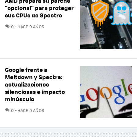
AMD prepara su parche
"opcional" para proteger
sus CPUs de Spectre
COMENTARIOS
0
HACE 9 AÑOS
Google frente a
Meltdown y Spectre:
actualizaciones
silenciosas e impacto
minúsculo
COMENTARIOS
0
HACE 9 AÑOS