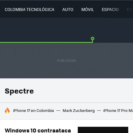
COLOMBIA TECNOLÓGICA
AUTO
MÓVIL
ESPACIO
CI
Spectre
HOY SE HABLA DE
iPhone 17 en Colombia
Mark Zuckerberg
iPhone 17 Pro M
Windows 10 contraataca