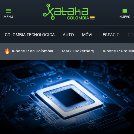
MENÚ
NUEVO
COLOMBIA TECNOLÓGICA
AUTO
MÓVIL
ESPACIO
CI
HOY SE HABLA DE
iPhone 17 en Colombia
Mark Zuckerberg
iPhone 17 Pro M