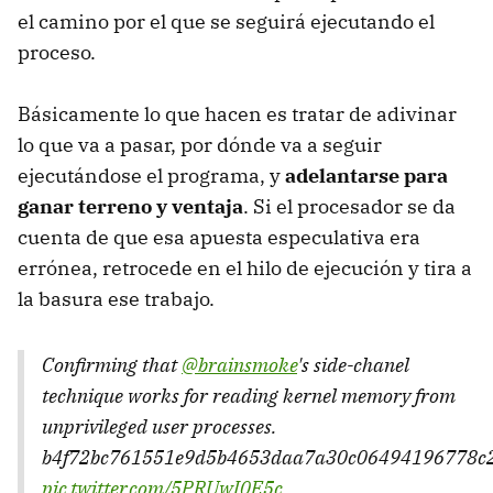
el camino por el que se seguirá ejecutando el
proceso.
Básicamente lo que hacen es tratar de adivinar
lo que va a pasar, por dónde va a seguir
ejecutándose el programa, y
adelantarse para
ganar terreno y ventaja
. Si el procesador se da
cuenta de que esa apuesta especulativa era
errónea, retrocede en el hilo de ejecución y tira a
la basura ese trabajo.
Confirming that
@brainsmoke
's side-chanel
technique works for reading kernel memory from
unprivileged user processes.
b4f72bc761551e9d5b4653daa7a30c06494196778c2
pic.twitter.com/5PRUwI0E5c