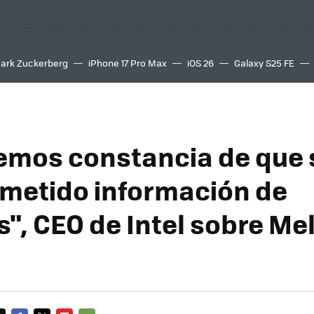
ark Zuckerberg
iPhone 17 Pro Max
iOS 26
Galaxy S25 FE
8K
emos constancia de que 
etido información de
s", CEO de Intel sobre Me