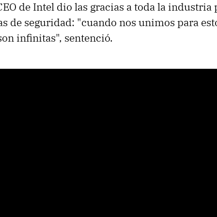
CEO de Intel dio las gracias a toda la industria
s de seguridad: "cuando nos unimos para esto
on infinitas", sentenció.