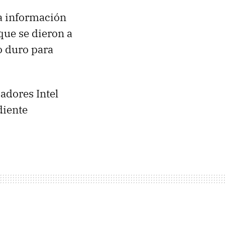
a información
que se dieron a
o duro para
adores Intel
diente