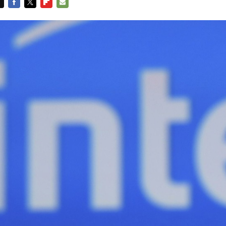
FACEBOOK
TWITTER
FLIPBOARD
E-
MAIL