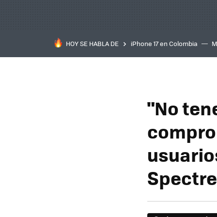
HOY SE HABLA DE
iPhone 17 en Colombia
M
inteligente
IA
TCL C
"No ten
comprom
usuario
Spectre