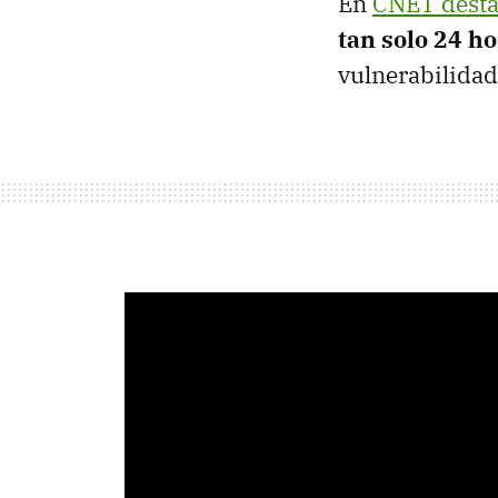
En
CNET dest
tan solo 24 h
vulnerabilidad