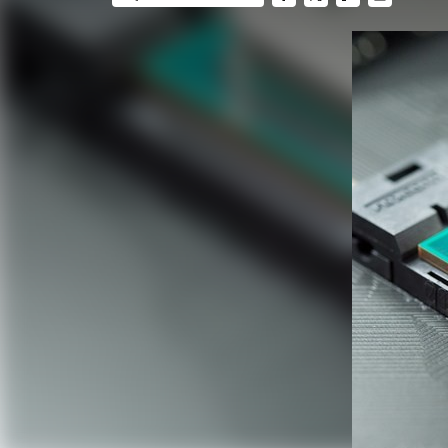
FACEBOOK
TWITTER
FLIPBOARD
E-
MAIL