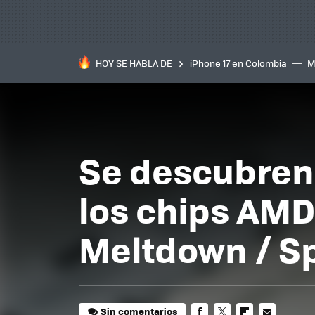
HOY SE HABLA DE
iPhone 17 en Colombia
M
inteligente
IA
TCL C
Se descubren 
los chips AMD
Meltdown / S
Sin comentarios