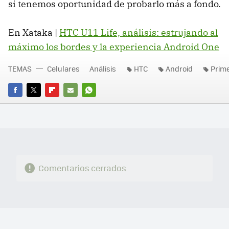
si tenemos oportunidad de probarlo más a fondo.
En Xataka |
HTC U11 Life, análisis: estrujando al
máximo los bordes y la experiencia Android One
TEMAS
Celulares
Análisis
HTC
Android
Prim
FACEBOOK
TWITTER
FLIPBOARD
E-
WHATSAPP
MAIL
Comentarios cerrados