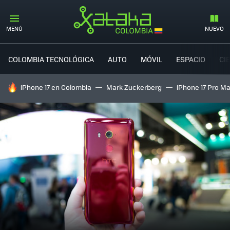
MENÚ
NUEVO
COLOMBIA TECNOLÓGICA
AUTO
MÓVIL
ESPACIO
CI
HOY SE HABLA DE
iPhone 17 en Colombia
Mark Zuckerberg
iPhone 17 Pro M