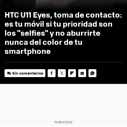
HTC U11 Eyes, toma de contacto:
es tu móvil si tu prioridad son
los "selfies" y no aburrirte
nunca del color de tu
smartphone
Sin comentarios
FACEBOOK
TWITTER
FLIPBOARD
E-
WHATSAPP
MAIL