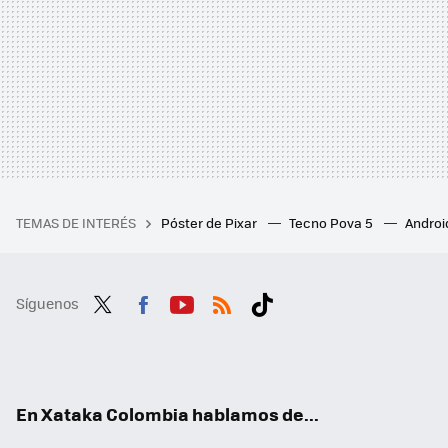
TEMAS DE INTERÉS
Póster de Pixar
Tecno Pova 5
Androi
Síguenos
Twit
Fac
You
RSS
Tikt
ter
ebo
tub
ok
ok
e
En Xataka Colombia hablamos de...