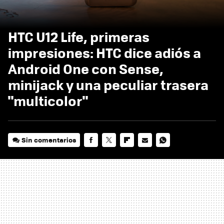
HTC U12 Life, primeras
impresiones: HTC dice adiós a
Android One con Sense,
minijack y una peculiar trasera
"multicolor"
Sin comentarios
FACEBOOK
TWITTER
FLIPBOARD
E-
WHATSAPP
MAIL