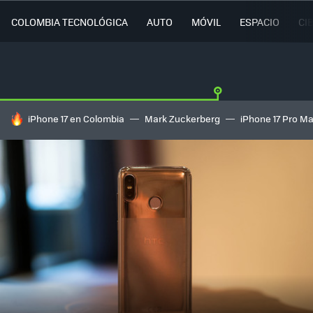
COLOMBIA TECNOLÓGICA
AUTO
MÓVIL
ESPACIO
CI
HOY SE HABLA DE
iPhone 17 en Colombia
Mark Zuckerberg
iPhone 17 Pro M