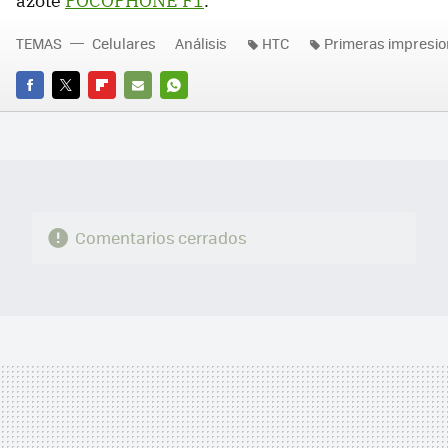
azote
POCOPHONE F1
.
TEMAS
Celulares
Análisis
HTC
Primeras impresi
FACEBOOK
TWITTER
FLIPBOARD
E-
WHATSAPP
MAIL
Comentarios cerrados