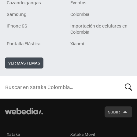
Cazando gangas
Eventos
Samsung
Colombia
iPhone 6S
Importación de celulares en
Colombia
Pantalla Elástica
Xiaomi
VER MÁS TEMAS
BUSCA
SUBIR
Xataka
Xataka Móvil