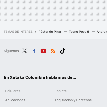
TEMAS DE INTERÉS
Póster de Pixar
Tecno Pova 5
Androi
Síguenos
Twit
Fac
You
RSS
Tikt
ter
ebo
tub
ok
ok
e
En Xataka Colombia hablamos de...
Celulares
Tablets
Aplicaciones
Legislación y Derechos